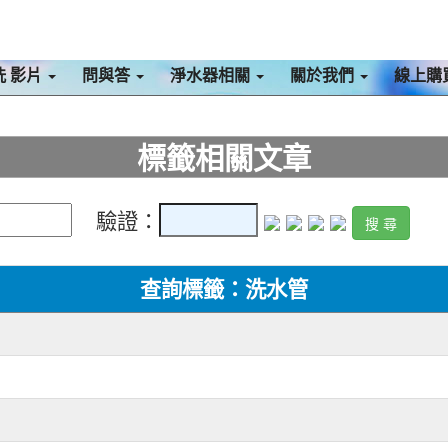
洗 影片
問與答
淨水器相關
關於我們
線上購
標籤相關文章
驗證：
查詢標籤：洗水管
）