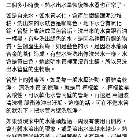
二個多小時後，熱水出水量恢復熱水器也正常了。
如是自來水，如水管老化，會產生鐵鏽跟泥沙堆
積，洗出來的水就會是咖啡色，地下水含有氧化
錳，管壁上會結成黑色管垢，洗出來的水會跟石油
一樣黑，有些洗出綠色的水，是因為裡面有銅的物
質，生鏽產生銅綠，如是藍色的水，是因為水龍頭
合金的養化造成，有些水管洗出像洗米水一樣，水
會是黃白色，這說明水管裡面沒有生鏽，所以只洗
出水管壁的生物膜。
管壁上的髒東西，如是靠一般水壓流動，很難清乾
淨。 清洗水管 的原理，就是用 檸檬酸 ， 檸檬酸呈
弱酸性，可以軟化水管內壁的管垢，再透過 高週波
清洗機 脈衝波沖出汙垢。這樣的話，可在不傷水管
的狀況下，把水管內壁洗乾淨。
如果發現家中的水龍頭超過一周沒有使用再開啟，
會有髒水流出的現象，或是流出水量越來越少，熱
水器有時候點不著，或是等很久才有熱水，或是清