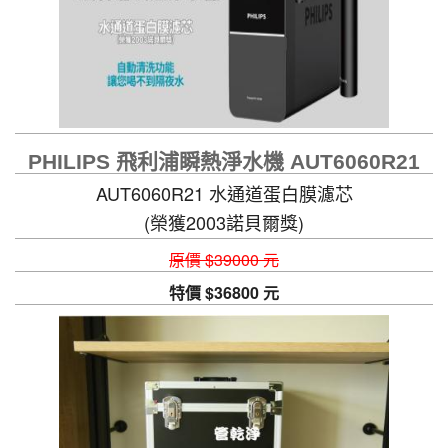
PHILIPS 飛利浦瞬熱淨水機 AUT6060R21
AUT6060R21 水通道蛋白膜濾芯
(榮獲2003諾貝爾獎)
自動清洗功能，讓您喝不到隔夜水
原價 $39000 元
特價 $36800 元