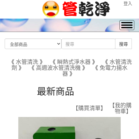
登入
《
水管清洗
》 《
瞬熱式淨水器
》 《
水管清洗
劑
》 《
高週波水管清洗機
》 《
免電力揚水
器
》
最新商品
【我的購
【購買清單】
物車】