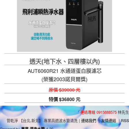
透天(地下水、四層樓以內)
AUT6060R21 水通道蛋白膜濾芯
(榮獲2003諾貝爾獎)
自動清洗功能，讓您喝不到隔夜水
原價 $39000 元
特價 $36800 元
連絡專線 0915888575
林先生
管乾淨 【台北,新北】 專業高週波水管清洗
|
連絡我們
|
友情連結
|
RSS
Powered by
專業 清洗水管
4.20