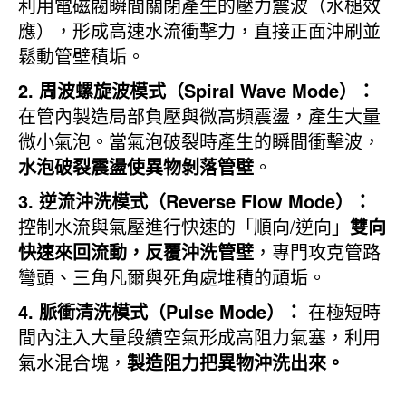
利用電磁閥瞬間關閉產生的壓力震波（水槌效
應），形成高速水流衝擊力，直接正面沖刷並
鬆動管壁積垢。
2. 周波螺旋波模式（Spiral Wave Mode）：
在管內製造局部負壓與微高頻震盪，產生大量
微小氣泡。當氣泡破裂時產生的瞬間衝擊波，
水泡破裂震盪使異物剝落管壁
。
3. 逆流沖洗模式（Reverse Flow Mode）：
控制水流與氣壓進行快速的「順向/逆向」
雙向
快速來回流動，反覆沖洗管壁
，專門攻克管路
彎頭、三角凡爾與死角處堆積的頑垢。
4. 脈衝清洗模式（Pulse Mode）：
在極短時
間內注入大量段續空氣形成高阻力氣塞，利用
氣水混合塊，
製造阻力把異物沖洗出來
。