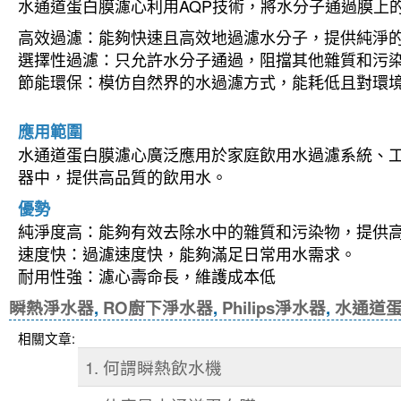
水通道蛋白膜濾心利用AQP技術，將水分子通過膜上
高效過濾：能夠快速且高效地過濾水分子，提供純淨
選擇性過濾：只允許水分子通過，阻擋其他雜質和污
節能環保：模仿自然界的水過濾方式，能耗低且對環
應用範圍
水通道蛋白膜濾心廣泛應用於家庭飲用水過濾系統、工業
器中，提供高品質的飲用水。
優勢
純淨度高：能夠有效去除水中的雜質和污染物，提供
速度快：過濾速度快，能夠滿足日常用水需求。
耐用性強：濾心壽命長，維護成本低
瞬熱淨水器
,
RO廚下淨水器
,
Philips淨水器
,
水通道
相關文章:
1. 何謂瞬熱飲水機