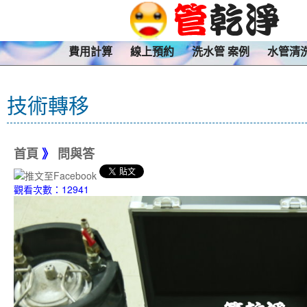
費用計算
線上預約
洗水管 案例
水管清
技術轉移
首頁
》
問與答
觀看次數：12941