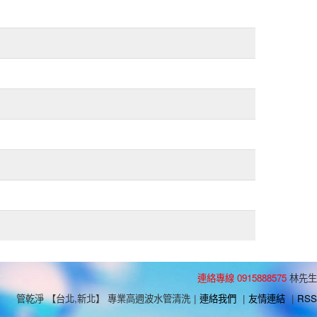
連絡專線 0915888575
林先生
管乾淨 【台北,新北】 專業高週波水管清洗
|
連絡我們
|
友情連結
|
RSS