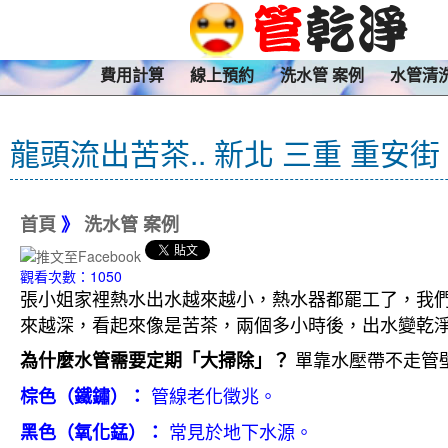
費用計算
線上預約
洗水管 案例
水管清
龍頭流出苦茶.. 新北 三重 重安街
首頁
》
洗水管 案例
觀看次數：1050
張小姐家裡熱水出水越來越小，熱水器都罷工了，我
來越深，看起來像是苦茶，兩個多小時後，出水變乾
單靠水壓帶不走管
為什麼水管需要定期「大掃除」？
管線老化徵兆。
棕色（鐵鏽）：
常見於地下水源。
黑色（氧化錳）：