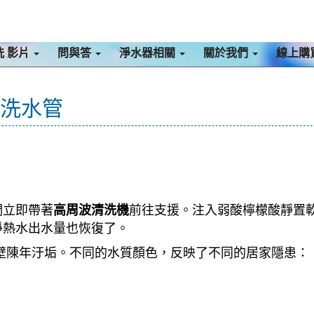
洗 影片
問與答
淨水器相關
關於我們
線上購
 洗水管
們立即帶著
前往支援。注入弱酸檸檬酸靜置
高周波清洗機
淨熱水出水量也恢復了。
壁陳年汙垢。不同的水質顏色，反映了不同的居家隱患：