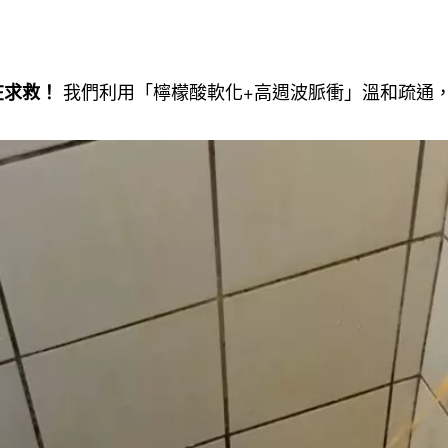
我們利用「檸檬酸軟化+高週波脈衝」溫和疏通
在求救！