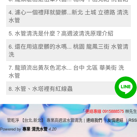
4. 濾心一個禮拜就變髒...新北 土城 立德路 清洗
水管
5. 水管清洗是什麼？高週波清洗原理介紹
6. 還在用這麼髒的水嗎... 桃園 龍鳳三街 水管清
洗
7. 龍頭流出黃灰色泥水... 台中 北區 華美街 洗
水管
8. 水管、水塔裡有紅線蟲
連絡專線 0915888575
林先生
管乾淨 【台北,新北】 專業高週波水管清洗
|
連絡我們
|
友情連結
|
RSS
Powered by
專業 清洗水管
4.20