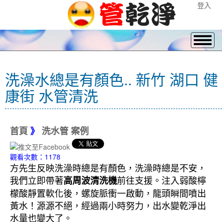
登入
洗澡水總是有顏色.. 新竹 湖口 健
康街 水管清洗
首頁
》
洗水管 案例
觀看次數：1178
方先生反映洗澡時總是有顏色，洗澡時總是不安，
我們立即帶著
前往支援。注入弱酸檸
高周波清洗機
檬酸靜置軟化後，螺旋脈衝一啟動，龍頭瞬間噴出
黃水！源源不絕，經過兩小時努力，出水變乾淨出
水量也變大了。