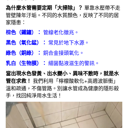
單靠水壓帶不走
為什麼水管需要定期「大掃除」？
管壁陳年汙垢。不同的水質顏色，反映了不同的居
家隱患：
管線老化徵兆。
棕色（鐵鏽）：
常見於地下水源。
黑色（氧化錳）：
銅合金接頭氧化。
綠色（銅綠）：
細菌黏液滋生的警訊。
乳白（生物膜）：
當出現水色發黃、出水變小、異味不散時，就是水
我們利用「檸檬酸軟化+高週波脈衝」
管在求救！
溫和疏通，不傷管路。別讓水管成為健康的隱形殺
手，找回純淨用水生活！