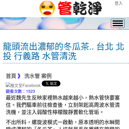
登入
龍頭流出濃郁的冬瓜茶.. 台北 北
投 行義路 水管清洗
首頁
》
洗水管 案例
觀看次數：1523
最近魏先生反映家裡熱水越來越小，熱水管快要塞
住。我們驅車前往檢查後，立刻架起高周波水管清
洗機，並注入弱酸性檸檬酸靜置軟化管垢。
不出所料，螺旋波模式一啟動，原本透明的水瞬間