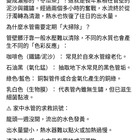
變成濃郁的「冬瓜茶」！這就是長年累積在管壁的
泥沙與鐵鏽。經過兩個多小時的奮戰，水流終於從
汙濁轉為清澈，熱水也恢復了往日的出水量。
為什麼水管需要定期「大掃除」？
管壁髒汙靠一般水壓難以清除，不同的水質也會產
生不同的「色彩反應」：
咖啡色（鐵鏽/泥沙）： 常見於自來水管線老化。
石油黑（氧化錳）： 抽取地下水常見的黑色管垢。
綠色/藍色： 銅製管件或合金氧化產生的銅綠。
乳白色（生物膜）： 代表管內雖無生鏽，但已滋生
細菌黏液。
⚠️ 家中水管的求救訊號：
龍頭一週沒開，流出的水色發黃。
出水量變小，熱水器難以點火或加熱過慢。