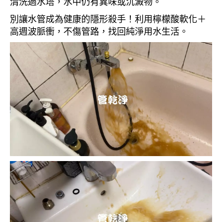
清洗過水塔，水中仍有異味或沉澱物。
別讓水管成為健康的隱形殺手！利用檸檬酸軟化＋
高週波脈衝，不傷管路，找回純淨用水生活。