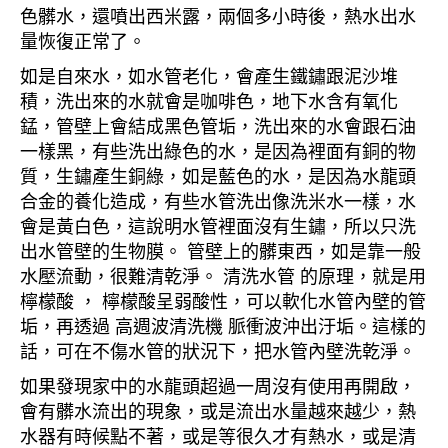
色髒水，還噴出西米露，兩個多小時後，熱水出水
量恢復正常了。
如是自來水，如水管老化，會產生鐵鏽跟泥沙堆
積，洗出來的水就會是咖啡色，地下水含有氧化
錳，管壁上會結成黑色管垢，洗出來的水會跟石油
一樣黑，有些洗出綠色的水，是因為裡面有銅的物
質，生鏽產生銅綠，如是藍色的水，是因為水龍頭
合金的養化造成，有些水管洗出像洗米水一樣，水
會是黃白色，這說明水管裡面沒有生鏽，所以只洗
出水管壁的生物膜。 管壁上的髒東西，如是靠一般
水壓流動，很難清乾淨。 清洗水管 的原理，就是用
檸檬酸 ， 檸檬酸呈弱酸性，可以軟化水管內壁的管
垢，再透過 高週波清洗機 脈衝波沖出汙垢。這樣的
話，可在不傷水管的狀況下，把水管內壁洗乾淨。
如果發現家中的水龍頭超過一周沒有使用再開啟，
會有髒水流出的現象，或是流出水量越來越少，熱
水器有時候點不著，或是等很久才有熱水，或是清