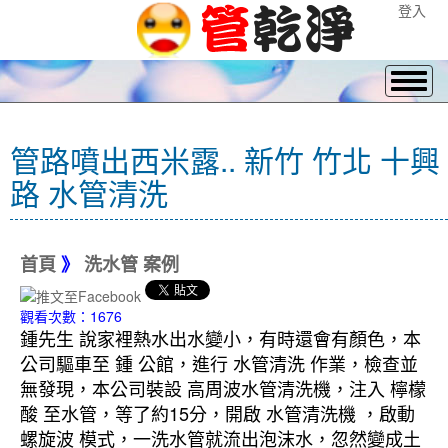
登入
管路噴出西米露.. 新竹 竹北 十興
路 水管清洗
首頁
》
洗水管 案例
觀看次數：1676
鍾先生 說家裡熱水出水變小，有時還會有顏色，本
公司驅車至 鍾 公館，進行 水管清洗 作業，檢查並
無發現，本公司裝設 高周波水管清洗機，注入 檸檬
酸 至水管，等了約15分，開啟 水管清洗機 ，啟動
螺旋波 模式，一洗水管就流出泡沫水，忽然變成土