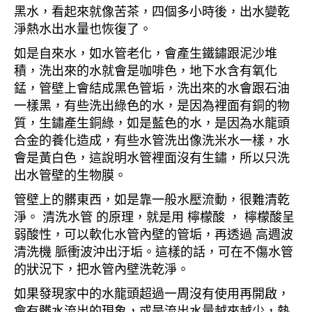
黑水，看起來就像苦茶，四個多小時後，出水變乾
淨熱水出水量也恢復了。
如是自來水，如水管老化，會產生鐵鏽跟泥沙堆
積，洗出來的水就會是咖啡色，地下水含有氧化
錳，管壁上會結成黑色管垢，洗出來的水會跟石油
一樣黑，有些洗出綠色的水，是因為裡面有銅的物
質，生鏽產生銅綠，如是藍色的水，是因為水龍頭
合金的養化造成，有些水管洗出像洗米水一樣，水
會是黃白色，這說明水管裡面沒有生鏽，所以只洗
出水管壁的生物膜。
管壁上的髒東西，如是靠一般水壓流動，很難清乾
淨。 清洗水管 的原理，就是用 檸檬酸 ， 檸檬酸呈
弱酸性，可以軟化水管內壁的管垢，再透過 高週波
清洗機 脈衝波沖出汙垢。這樣的話，可在不傷水管
的狀況下，把水管內壁洗乾淨。
如果發現家中的水龍頭超過一周沒有使用再開啟，
會有髒水流出的現象，或是流出水量越來越少，熱