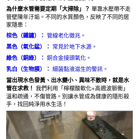
單靠水壓帶不走
為什麼水管需要定期「大掃除」？
管壁陳年汙垢。不同的水質顏色，反映了不同的居
家隱患：
管線老化徵兆。
棕色（鐵鏽）：
常見於地下水源。
黑色（氧化錳）：
銅合金接頭氧化。
綠色（銅綠）：
細菌黏液滋生的警訊。
乳白（生物膜）：
當出現水色發黃、出水變小、異味不散時，就是水
我們利用「檸檬酸軟化+高週波脈衝」
管在求救！
溫和疏通，不傷管路。別讓水管成為健康的隱形殺
手，找回純淨用水生活！