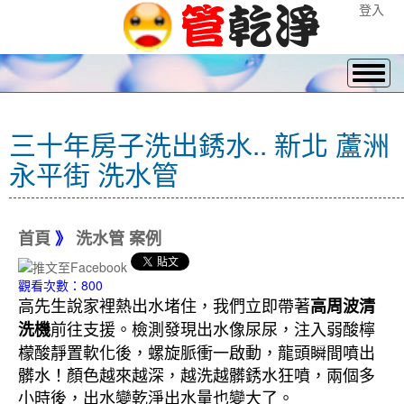
登入
三十年房子洗出銹水.. 新北 蘆洲
永平街 洗水管
首頁
》
洗水管 案例
觀看次數：800
高先生說家裡熱出水堵住，我們立即帶著
高周波清
前往支援。檢測發現出水像尿尿，注入弱酸檸
洗機
檬酸靜置軟化後，螺旋脈衝一啟動，龍頭瞬間噴出
髒水！顏色越來越深，越洗越髒銹水狂噴，兩個多
小時後，出水變乾淨出水量也變大了。