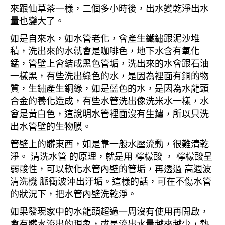
來跟仙草茶一樣，二個多小時後，出水變乾淨出水
量也變大了。
如是自來水，如水管老化，會產生鐵鏽跟泥沙堆
積，洗出來的水就會是咖啡色，地下水含有氧化
錳，管壁上會結成黑色管垢，洗出來的水會跟石油
一樣黑，有些洗出綠色的水，是因為裡面有銅的物
質，生鏽產生銅綠，如是藍色的水，是因為水龍頭
合金的養化造成，有些水管洗出像洗米水一樣，水
會是黃白色，這說明水管裡面沒有生鏽，所以只洗
出水管壁的生物膜。
管壁上的髒東西，如是靠一般水壓流動，很難清乾
淨。 清洗水管 的原理，就是用 檸檬酸 ， 檸檬酸呈
弱酸性，可以軟化水管內壁的管垢，再透過 高週波
清洗機 脈衝波沖出汙垢。這樣的話，可在不傷水管
的狀況下，把水管內壁洗乾淨。
如果發現家中的水龍頭超過一周沒有使用再開啟，
會有髒水流出的現象，或是流出水量越來越少，熱