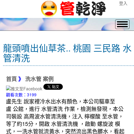
登入
龍頭噴出仙草茶.. 桃園 三民路 水
管清洗
首頁
》
洗水管 案例
觀看次數：3199
盧先生 說家裡冷水出水有顏色，本公司驅車至
盧 公館，進行 水管清洗 作業，檢測無發現，本公
司裝設 高周波水管清洗機，注入 檸檬酸 至水管，
等了約15分，開啟 水管清洗機 ，啟動 螺旋波 模
式，一洗水管就流黃水，突然流出黑色髒水，看起