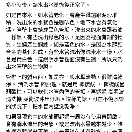
多小時後，熱水出水量恢復正常了。
如是自來水，如水管老化，會產生鐵鏽跟泥沙堆
積，洗出來的水就會是咖啡色，地下水含有氧化
錳，管壁上會結成黑色管垢，洗出來的水會跟石油
一樣黑，有些洗出綠色的水，是因為裡面有銅的物
質，生鏽產生銅綠，如是藍色的水，是因為水龍頭
合金的養化造成，有些水管洗出像洗米水一樣，水
會是黃白色，這說明水管裡面沒有生鏽，所以只洗
出水管壁的生物膜。
管壁上的髒東西，如是靠一般水壓流動，很難清乾
淨。 清洗水管 的原理，就是用 檸檬酸 ， 檸檬酸呈
弱酸性，可以軟化水管內壁的管垢，再透過 高週波
清洗機 脈衝波沖出汙垢。這樣的話，可在不傷水管
的狀況下，把水管內壁洗乾淨。
如果發現家中的水龍頭超過一周沒有使用再開啟，
會有髒水流出的現象，或是流出水量越來越少，熱
水器有時候點不著，或是等很久才有熱水，或是清