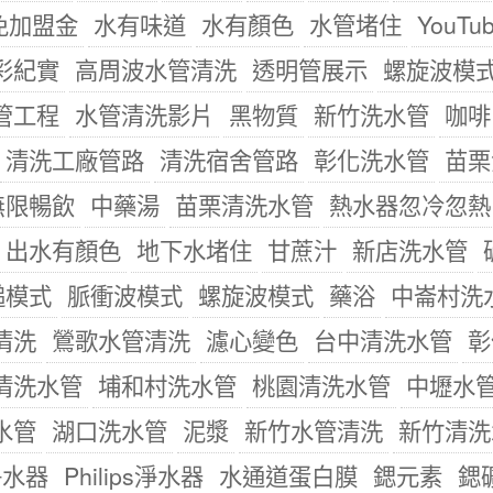
免加盟金
水有味道
水有顏色
水管堵住
YouTu
彩紀實
高周波水管清洗
透明管展示
螺旋波模
管工程
水管清洗影片
黑物質
新竹洗水管
咖啡
清洗工廠管路
清洗宿舍管路
彰化洗水管
苗栗
無限暢飲
中藥湯
苗栗清洗水管
熱水器忽冷忽熱
出水有顏色
地下水堵住
甘蔗汁
新店洗水管
槌模式
脈衝波模式
螺旋波模式
藥浴
中崙村洗
清洗
鶯歌水管清洗
濾心變色
台中清洗水管
彰
清洗水管
埔和村洗水管
桃園清洗水管
中壢水
水管
湖口洗水管
泥漿
新竹水管清洗
新竹清洗
淨水器
Philips淨水器
水通道蛋白膜
鍶元素
鍶