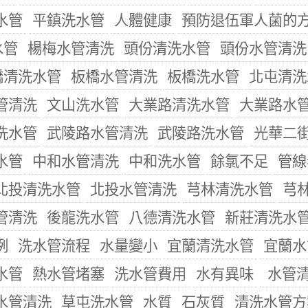
水管
平鎮洗水管
人體健康
預防退伍軍人菌的
水管
楊梅水管清洗
頭份清洗水管
頭份水管清洗
橋清洗水管
板橋水管清洗
板橋洗水管
北屯清洗
管清洗
文山洗水管
大業路清洗水管
大業路水
洗水管
武陵路水管清洗
武陵路洗水管
光華二
水管
中和水管清洗
中和洗水管
餘氯不足
管線
北投清洗水管
北投水管清洗
芎林清洗水管
芎
管清洗
後龍洗水管
八德清洗水管
新莊清洗水
例
洗水管流程
水量變小
宜蘭清洗水管
宜蘭水
水管
熱水管堵塞
洗水管費用
水有異味
水管
水管清洗
草屯洗水管
水質
石灰質
清洗水管方