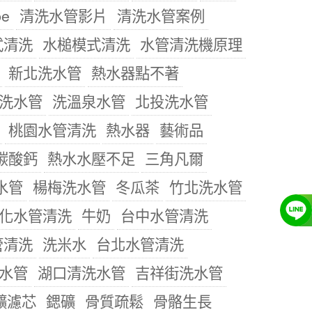
be
清洗水管影片
清洗水管案例
式清洗
水槌模式清洗
水管清洗機原理
新北洗水管
熱水器點不著
洗水管
洗溫泉水管
北投洗水管
桃園水管清洗
熱水器
藝術品
碳酸鈣
熱水水壓不足
三角凡爾
水管
楊梅洗水管
冬瓜茶
竹北洗水管
化水管清洗
牛奶
台中水管清洗
管清洗
洗米水
台北水管清洗
水管
湖口清洗水管
吉祥街洗水管
礦濾芯
鍶礦
骨質疏鬆
骨骼生長