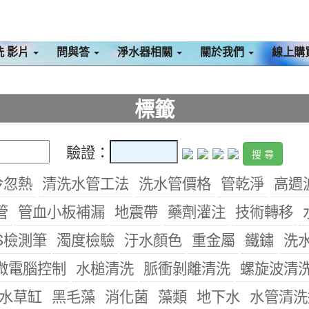
洗 影片
問與答
淨水器相關
關於我們
線上購
標籤
驗證：
冷忽熱
清洗水管工法
洗水管價格
管乾淨
高週
管
管血小板補漏
地震帶
藥劑灌注
技術轉移
S檢測筆
濁度檢驗
汙水顏色
重金屬
鐵鏽
洗
微電腦控制
水槌清洗
脈衝剝離清洗
螺旋波清
水草缸
黑毛藻
消化菌
藻類
地下水
水管清洗