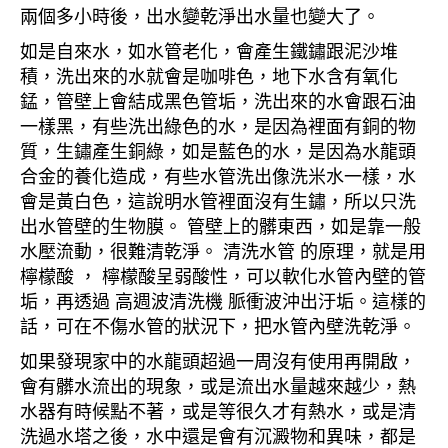
兩個多小時後，出水變乾淨出水量也變大了。
如是自來水，如水管老化，會產生鐵鏽跟泥沙堆
積，洗出來的水就會是咖啡色，地下水含有氧化
錳，管壁上會結成黑色管垢，洗出來的水會跟石油
一樣黑，有些洗出綠色的水，是因為裡面有銅的物
質，生鏽產生銅綠，如是藍色的水，是因為水龍頭
合金的養化造成，有些水管洗出像洗米水一樣，水
會是黃白色，這說明水管裡面沒有生鏽，所以只洗
出水管壁的生物膜。 管壁上的髒東西，如是靠一般
水壓流動，很難清乾淨。 清洗水管 的原理，就是用
檸檬酸 ， 檸檬酸呈弱酸性，可以軟化水管內壁的管
垢，再透過 高週波清洗機 脈衝波沖出汙垢。這樣的
話，可在不傷水管的狀況下，把水管內壁洗乾淨。
如果發現家中的水龍頭超過一周沒有使用再開啟，
會有髒水流出的現象，或是流出水量越來越少，熱
水器有時候點不著，或是等很久才有熱水，或是清
洗過水塔之後，水中還是會有沉澱物和異味，都是