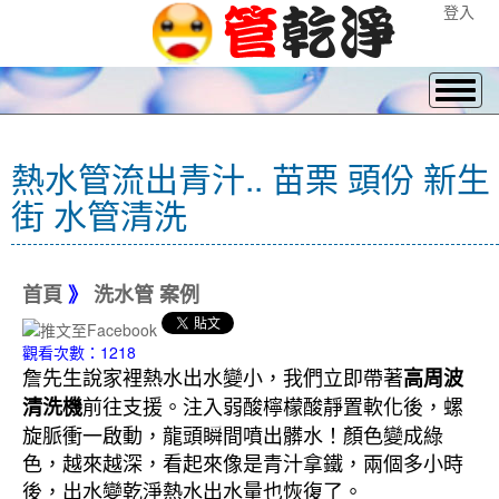
登入
熱水管流出青汁.. 苗栗 頭份 新生
街 水管清洗
首頁
》
洗水管 案例
觀看次數：1218
詹先生說家裡熱水出水變小，我們立即帶著
高周波
前往支援。注入弱酸檸檬酸靜置軟化後，螺
清洗機
旋脈衝一啟動，龍頭瞬間噴出髒水！顏色變成綠
色，越來越深，看起來像是青汁拿鐵，兩個多小時
後，出水變乾淨熱水出水量也恢復了。