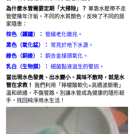
單靠水壓帶不走
為什麼水管需要定期「大掃除」？
管壁陳年汙垢。不同的水質顏色，反映了不同的居
家隱患：
管線老化徵兆。
棕色（鐵鏽）：
常見於地下水源。
黑色（氧化錳）：
銅合金接頭氧化。
綠色（銅綠）：
細菌黏液滋生的警訊。
乳白（生物膜）：
當出現水色發黃、出水變小、異味不散時，就是水
我們利用「檸檬酸軟化+高週波脈衝」
管在求救！
溫和疏通，不傷管路。別讓水管成為健康的隱形殺
手，找回純淨用水生活！