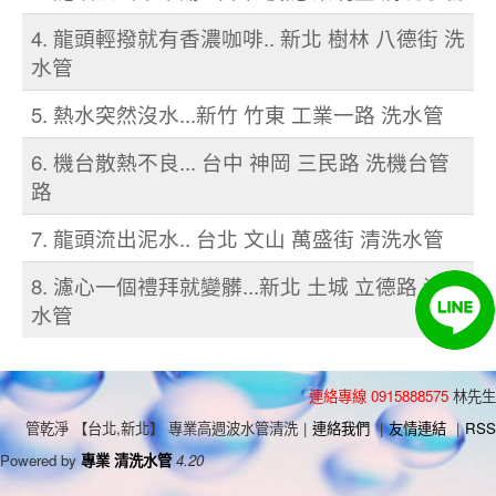
4. 龍頭輕撥就有香濃咖啡.. 新北 樹林 八德街 洗
水管
5. 熱水突然沒水...新竹 竹東 工業一路 洗水管
6. 機台散熱不良... 台中 神岡 三民路 洗機台管
路
7. 龍頭流出泥水.. 台北 文山 萬盛街 清洗水管
8. 濾心一個禮拜就變髒...新北 土城 立德路 清洗
水管
連絡專線 0915888575
林先生
管乾淨 【台北,新北】 專業高週波水管清洗
|
連絡我們
|
友情連結
|
RSS
Powered by
專業 清洗水管
4.20