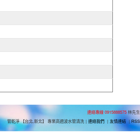
連絡專線 0915888575
林先生
管乾淨 【台北,新北】 專業高週波水管清洗
|
連絡我們
|
友情連結
|
RSS