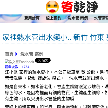
費用計算
線上預約
洗水管 案例
水管清
家裡熱水管出水變小.. 新竹 竹東
首頁
》
洗水管 案例
觀看次數：1784
江小姐 家裡的熱水變小，本公司驅車至 吳 公館，進行
管清洗機 ，啟動 螺旋波 模式，一洗水管就流出髒
如是自來水，如水管老化，會產生鐵鏽跟泥沙堆積，
綠色的水，是因為裡面有銅的物質，生鏽產生銅綠，
有生鏽，所以只洗出水管壁的生物膜。
管壁上的髒東西，如是靠一般水壓流動，很難清乾淨。 