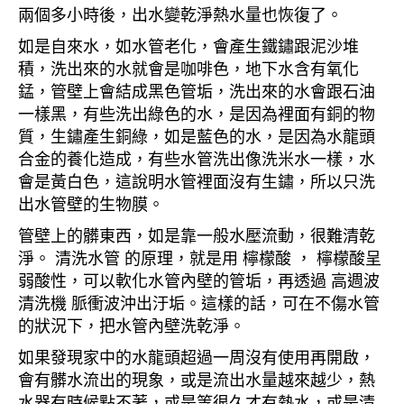
兩個多小時後，出水變乾淨熱水量也恢復了。
如是自來水，如水管老化，會產生鐵鏽跟泥沙堆
積，洗出來的水就會是咖啡色，地下水含有氧化
錳，管壁上會結成黑色管垢，洗出來的水會跟石油
一樣黑，有些洗出綠色的水，是因為裡面有銅的物
質，生鏽產生銅綠，如是藍色的水，是因為水龍頭
合金的養化造成，有些水管洗出像洗米水一樣，水
會是黃白色，這說明水管裡面沒有生鏽，所以只洗
出水管壁的生物膜。
管壁上的髒東西，如是靠一般水壓流動，很難清乾
淨。 清洗水管 的原理，就是用 檸檬酸 ， 檸檬酸呈
弱酸性，可以軟化水管內壁的管垢，再透過 高週波
清洗機 脈衝波沖出汙垢。這樣的話，可在不傷水管
的狀況下，把水管內壁洗乾淨。
如果發現家中的水龍頭超過一周沒有使用再開啟，
會有髒水流出的現象，或是流出水量越來越少，熱
水器有時候點不著，或是等很久才有熱水，或是清