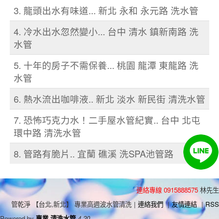
3. 龍頭出水有味道... 新北 永和 永元路 洗水管
4. 冷水出水忽然變小... 台中 清水 鎮新南路 洗
水管
5. 十年的房子不需保養... 桃園 龍潭 東龍路 洗
水管
6. 熱水流出咖啡液.. 新北 淡水 新民街 清洗水管
7. 恐怖巧克力水！二手屋水管紀實.. 台中 北屯
環中路 清洗水管
8. 管路有脆片.. 宜蘭 礁溪 洗SPA池管路
連絡專線 0915888575
林先生
管乾淨 【台北,新北】 專業高週波水管清洗
|
連絡我們
|
友情連結
|
RSS
Powered by
專業 清洗水管
4.20