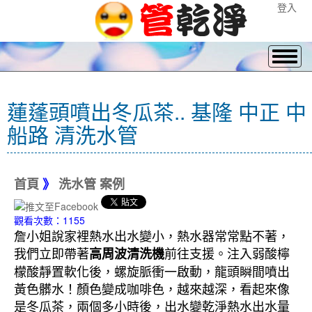
登入
蓮蓬頭噴出冬瓜茶.. 基隆 中正 中
船路 清洗水管
首頁
》
洗水管 案例
觀看次數：1155
詹小姐說家裡熱水出水變小，熱水器常常點不著，
我們立即帶著
前往支援。注入弱酸檸
高周波清洗機
檬酸靜置軟化後，螺旋脈衝一啟動，龍頭瞬間噴出
黃色髒水！顏色變成咖啡色，越來越深，看起來像
是冬瓜茶，兩個多小時後，出水變乾淨熱水出水量