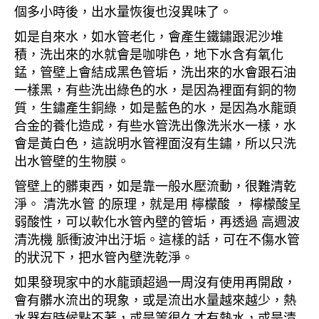
個多小時後，出水量恢復也沒異味了。
如是自來水，如水管老化，會產生鐵鏽跟泥沙堆
積，洗出來的水就會是咖啡色，地下水含有氧化
錳，管壁上會結成黑色管垢，洗出來的水會跟石油
一樣黑，有些洗出綠色的水，是因為裡面有銅的物
質，生鏽產生銅綠，如是藍色的水，是因為水龍頭
合金的養化造成，有些水管洗出像洗米水一樣，水
會是黃白色，這說明水管裡面沒有生鏽，所以只洗
出水管壁的生物膜。
管壁上的髒東西，如是靠一般水壓流動，很難清乾
淨。 清洗水管 的原理，就是用 檸檬酸 ， 檸檬酸呈
弱酸性，可以軟化水管內壁的管垢，再透過 高週波
清洗機 脈衝波沖出汙垢。這樣的話，可在不傷水管
的狀況下，把水管內壁洗乾淨。
如果發現家中的水龍頭超過一周沒有使用再開啟，
會有髒水流出的現象，或是流出水量越來越少，熱
水器有時候點不著，或是等很久才有熱水，或是清