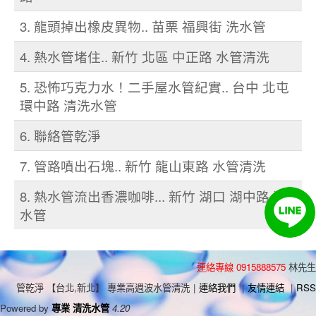
3. 龍頭掉出橡皮異物.. 苗栗 福興街 洗水管
4. 熱水管堵住.. 新竹 北區 中正路 水管清洗
5. 恐怖巧克力水！二手屋水管紀實.. 台中 北屯
環中路 清洗水管
6. 聯絡管乾淨
7. 管路噴出石塊.. 新竹 龍山東路 水管清洗
8. 熱水管流出香濃咖啡... 新竹 湖口 湖中路 洗
水管
連絡專線 0915888575
林先生
管乾淨 【台北,新北】 專業高週波水管清洗
|
連絡我們
|
友情連結
|
RSS
Powered by
專業 清洗水管
4.20