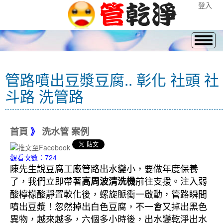
登入
管路噴出豆漿豆腐.. 彰化 社頭 社
斗路 洗管路
首頁
》
洗水管 案例
觀看次數：724
陳先生說豆腐工廠管路出水變小，要做年度保養
了，我們立即帶著
前往支援。注入弱
高周波清洗機
酸檸檬酸靜置軟化後，螺旋脈衝一啟動，管路瞬間
噴出豆漿！忽然掉出白色豆腐，不一會又掉出黑色
異物，越來越多，六個多小時後，出水變乾淨出水