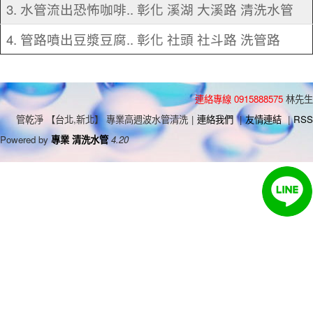
3. 水管流出恐怖咖啡.. 彰化 溪湖 大溪路 清洗水管
4. 管路噴出豆漿豆腐.. 彰化 社頭 社斗路 洗管路
連絡專線 0915888575
林先生
管乾淨 【台北,新北】 專業高週波水管清洗
|
連絡我們
|
友情連結
|
RSS
Powered by
專業 清洗水管
4.20