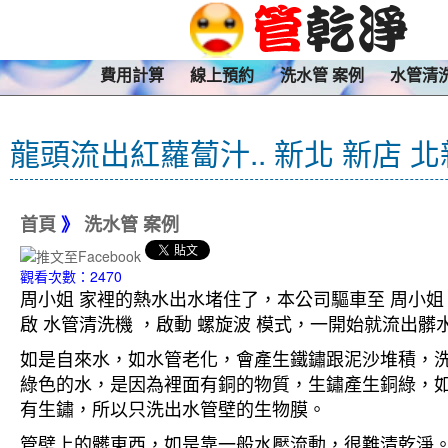
費用計算
線上預約
洗水管 案例
水管清
龍頭流出紅蘿蔔汁.. 新北 新店 
首頁
》
洗水管 案例
觀看次數：2470
周小姐 家裡的熱水出水堵住了，本公司驅車至 周小姐
啟 水管清洗機 ，啟動 螺旋波 模式，一開始就流
如是自來水，如水管老化，會產生鐵鏽跟泥沙堆積，
綠色的水，是因為裡面有銅的物質，生鏽產生銅綠，
有生鏽，所以只洗出水管壁的生物膜。
管壁上的髒東西，如是靠一般水壓流動，很難清乾淨。 