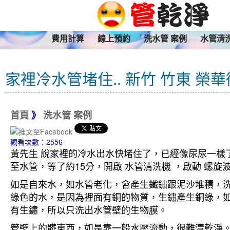
費用計算
線上預約
洗水管 案例
水管清
家裡冷水管堵住.. 新竹 竹東 榮
首頁
》
洗水管 案例
觀看次數：2556
黃先生 說家裡的冷水出水快堵住了，已經像尿尿一樣了
至水管，等了約15分，開啟 水管清洗機 ，啟動 螺
如是自來水，如水管老化，會產生鐵鏽跟泥沙堆積，
綠色的水，是因為裡面有銅的物質，生鏽產生銅綠，
有生鏽，所以只洗出水管壁的生物膜。
管壁上的髒東西，如是靠一般水壓流動，很難清乾淨。 