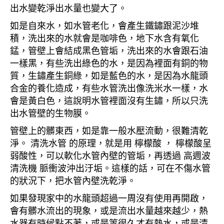
出水變乾淨出水量也變大了。
如是自來水，如水管老化，會產生鐵鏽跟泥沙堆
積，洗出來的水就會是咖啡色，地下水含有氧化
錳，管壁上會結成黑色管垢，洗出來的水會跟石油
一樣黑，有些洗出綠色的水，是因為裡面有銅的物
質，生鏽產生銅綠，如是藍色的水，是因為水龍頭
合金的養化造成，有些水管洗出像洗米水一樣，水
會是黃白色，這說明水管裡面沒有生鏽，所以只洗
出水管壁的生物膜。
管壁上的髒東西，如是靠一般水壓流動，很難清乾
淨。 清洗水管 的原理，就是用 檸檬酸 ， 檸檬酸呈
弱酸性，可以軟化水管內壁的管垢，再透過 高週波
清洗機 脈衝波沖出汙垢。這樣的話，可在不傷水管
的狀況下，把水管內壁洗乾淨。
如果發現家中的水龍頭超過一周沒有使用再開啟，
會有髒水流出的現象，或是流出水量越來越少，熱
水器有時候點不著，或是等很久才有熱水，或是清