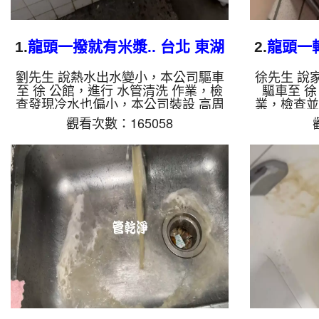
1.
龍頭一撥就有米漿.. 台北 東湖
2.
龍頭一轉
康樂街 洗水管
區
劉先生 說熱水出水變小，本公司驅車
徐先生 說
至 徐 公館，進行 水管清洗 作業，檢
驅車至 徐
查發現冷水也偏小，本公司裝設 高周
業，檢查並
波水管清洗機，注入 檸檬酸 至水管，
波水管清洗
觀看次數：165058
等了約15分，開啟 水管清洗機 ，啟動
等了約15
螺旋波 模式，一洗水管就流出髒水，
螺旋波 模
看起來就像是米漿，兩個多小時後，冷
沫髒水，忽
熱出水量也變大了。 如是自來水，如
冬瓜茶，兩
水管老化，會產生鐵鏽跟泥沙堆積，洗
量也變大了
出來的水就會是咖啡色，地下水含有氧
化，會產生
化錳，管壁上會結成黑色管垢，洗出來
水就會是咖
的水會跟石油一樣黑，有些洗出綠色的
管壁上會結
水，是因為裡面有銅的物質，生鏽產生
跟石油一樣
銅綠，如是藍色的水，是因為水龍頭合
因為裡面有
金的養...