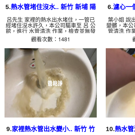
5.
熱水管堵住沒水.. 新竹 新埔 陽
6.
濾心一個
明街 水管清洗
城
呂先生 家裡的熱水出水堵住，一管已
葉小姐 說
經堵住沒水許久，本公司驅車至 呂 公
變髒，本公
館，進行 水管清洗 作業，檢查並無發
管清洗 作
現，本公司裝設 高周波水管清洗機，
上個禮拜才
觀看次數：1481
注入 檸檬酸 至水管，等了約15分，開
裝設 高周
啟 水管清洗機 ，啟動 螺旋波 模式，
至水管，等
一洗水管就流出棕色銹水，兩個多小時
機 ，啟動
後，出水變乾淨熱水出水量也恢復了。
出銹水，
如是自來水，如水管老化，會產生鐵鏽
後，出水變
跟泥沙堆積，洗出來的水就會是咖啡
是自來水，
色，地下水含有氧化錳，管壁上會結成
泥沙堆積，
黑色管垢，洗出來的水會跟石油一樣
地下水含有
黑，有些洗出綠色的水，是因為裡面有
管垢，洗出
銅的物質，生鏽產生銅綠，如是藍色的
些洗出綠色
水，是因...
9.
家裡熱水管出水變小.. 新竹 竹
10.
熱水管