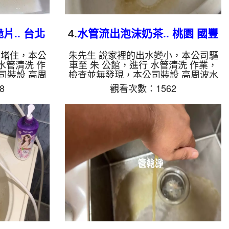
.. 台北
4.
水管流出泡沫奶茶.. 桃園 國豐
水管
六街 洗水管
水堵住，本公
朱先生 說家裡的出水變小，本公司驅
水管清洗 作
車至 朱 公館，進行 水管清洗 作業，
司裝設 高周
檢查並無發現，本公司裝設 高周波水
酸 至水管，
管清洗機，注入 檸檬酸 至水管，等了
8
觀看次數：1562
洗機 ，啟動
約15分，開啟 水管清洗機 ，啟動 螺旋
就流出髒水，
波 模式，一洗水管就流出髒水，一下
來就像是巧克
又變成白灰色泡沫水，看起來就像泡沫
出水變乾淨熱
奶茶，兩個多小時後，出水變乾淨出水
是自來水，如
量也恢復了。 如是自來水，如水管老
泥沙堆積，洗
化，會產生鐵鏽跟泥沙堆積，洗出來的
地下水含有氧
水就會是咖啡色，地下水含有氧化錳，
管垢，洗出來
管壁上會結成黑色管垢，洗出來的水會
些洗出綠色的
跟石油一樣黑，有些洗出綠色的水，是
質，生鏽產生
因為裡面有銅的物質，生鏽產生銅綠，
如是藍...