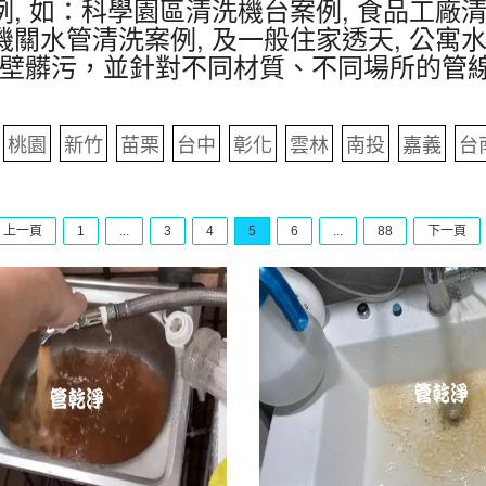
, 如：科學園區清洗機台案例, 食品工廠清
機關水管清洗案例, 及一般住家透天, 公寓
壁髒污，並針對不同材質、不同場所的管
桃園
新竹
苗栗
台中
彰化
雲林
南投
嘉義
台
上一頁
1
...
3
4
5
6
...
88
下一頁