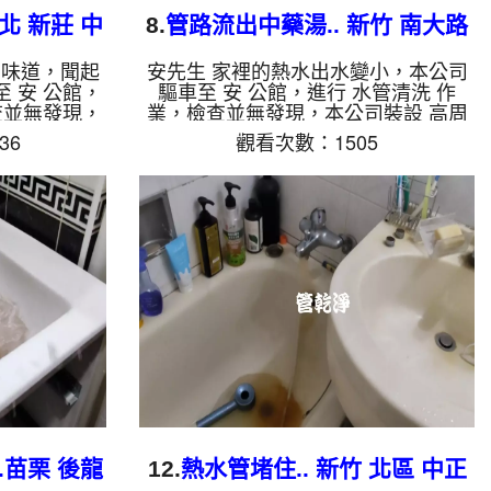
北 新莊 中
8.
管路流出中藥湯.. 新竹 南大路
水管清洗
有味道，聞起
安先生 家裡的熱水出水變小，本公司
 安 公館，
驅車至 安 公館，進行 水管清洗 作
查並無發現，
業，檢查並無發現，本公司裝設 高周
清洗機，注入
波水管清洗機，注入 檸檬酸 至水管，
36
觀看次數：1505
分，開啟 水
等了約15分，開啟 水管清洗機 ，啟動
模式，一洗水
螺旋波 模式，一洗水管就流出棕色銹
不絕，兩個多
水，看起來就像是中藥湯，兩個多小時
也沒味道了。
後，出水乾淨熱水出水量也恢復了。
，會產生鐵鏽
如是自來水，如水管老化，會產生鐵鏽
就會是咖啡
跟泥沙堆積，洗出來的水就會是咖啡
管壁上會結成
色，地下水含有氧化錳，管壁上會結成
跟石油一樣
黑色管垢，洗出來的水會跟石油一樣
是因為裡面有
黑，有些洗出綠色的水，是因為裡面有
，如是藍色的
銅的物質，生鏽產生銅綠，如是藍色的
水，是因為水...
.苗栗 後龍
12.
熱水管堵住.. 新竹 北區 中正