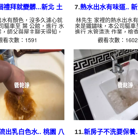
禮拜就變髒...新北 土
7.
熱水出水有味道.. 新
 立德路 清洗水管
平路 洗水管
出水有顏色，沒多久濾心就
林先生 家裡的熱水出水
司驅車至 葉 公館，進行 水
來是鐵鏽味，本公司驅車至
業，師父與屋主聊天得知，
進行 水管清洗 作業，檢
請別家來洗過水管，本公司
本公司裝設 高周波水管
觀看次數：1591
觀看次數：1602
波水管清洗機，注入 檸檬酸
檸檬酸 至水管，等了約15
了約15分，開啟 水管清洗
管清洗機 ，啟動 螺旋波 
 螺旋波 模式，剛洗水管就流
管就流出棕色銹水，源源
屋主整個傻眼，四個多小時
小時後，出水量變大出水
乾淨出水量也變大了。 如
如是自來水，如水管老化
如水管老化，會產生鐵鏽跟
跟泥沙堆積，洗出來的水
洗出來的水就會是咖啡色，
色，地下水含有氧化錳，
氧化錳，管壁上會結成黑色
黑色管垢，洗出來的水會
來的水會跟石油一樣黑，有
黑，有些洗出綠色的水，
的水，是因為裡面有銅的物
銅的物質，生鏽產生銅綠
質，生...
水，是...
流出乳白色水.. 桃園 八
11.
新房子不洗要保養.