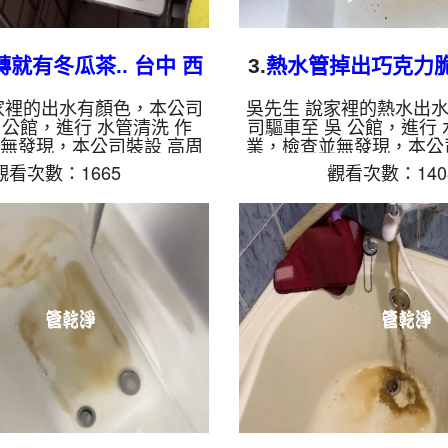
就有冬瓜茶.. 台中 西
3.
熱水管掉出巧克力脆片
 精誠路 水管清洗
北寧路 清洗
家裡的出水有顏色，本公司
吳先生 說家裡的熱水出
 公館，進行 水管清洗 作
司驅車至 吳 公館，進行 
無發現，本公司裝設 高周
業，檢查並無發現，本公
機，注入 檸檬酸 至水管，
波水管清洗機，注入 檸檬
觀看次數：1665
觀看次數：140
分，開啟 水管清洗機 ，啟動
等了約15分，開啟 水管清
式，一洗水管就流出白色報
螺旋波 模式，一洗水管
然變成泥水，看起來就像是
還掉出一塊塊異物，看起
個多小時後，出水變乾淨水
力脆片，兩個多小時後，
。 如是自來水，如水管老
水出水量也恢復了。 如
鐵鏽跟泥沙堆積，洗出來的
水管老化，會產生鐵鏽跟
啡色，地下水含有氧化錳，
出來的水就會是咖啡色，
成黑色管垢，洗出來的水會
化錳，管壁上會結成黑色
黑，有些洗出綠色的水，是
的水會跟石油一樣黑，有
銅的物質，生鏽產生銅綠，
水，是因為裡面有銅的物
如是藍色...
銅綠，...