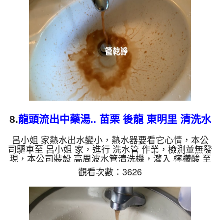
老化，會產生鐵鏽跟泥沙堆積，洗出來的水就會是咖
啡色，地下水含有氧化錳，管壁上會結成黑色管垢，
洗出來的水會跟石油一樣黑，有些洗出綠色的水，是
因為裡面有銅的物質，...
8.
龍頭流出中藥湯.. 苗栗 後龍 東明里 清洗水
管
呂小姐 家熱水出水變小，熱水器要看它心情，本公
司驅車至 呂小姐 家，進行 洗水管 作業，檢測並無發
現，本公司裝設 高周波水管清洗機，灌入 檸檬酸 至
水管，等了約15分，開啟 水管清洗機 ，啟動 螺旋
觀看次數：3626
波 模式，一洗水管就流出髒水，就像是中藥湯，二
個多小時後，熱水出水量恢復熱水器也正常了。 如
是自來水，如水管老化，會產生鐵鏽跟泥沙堆積，洗
出來的水就會是咖啡色，地下水含有氧化錳，管壁上
會結成黑色管垢，洗出來的水會跟石油一樣黑，有些