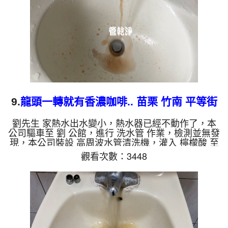
洗出綠色的水，是因為裡面有銅的物質，生鏽產生銅
綠，如是藍色的水，是...
9.
龍頭一轉就有香濃咖啡.. 苗栗 竹南 平等街
洗水管
劉先生 家熱水出水變小，熱水器已經不動作了，本
公司驅車至 劉 公館，進行 洗水管 作業，檢測並無發
現，本公司裝設 高周波水管清洗機，灌入 檸檬酸 至
水管，等了約15分，開啟 水管清洗機 ，啟動 螺旋
觀看次數：3448
波 模式，一洗水管就流出髒水，突然出現咖啡，二
個多小時後，熱水出水量恢復熱水器也正常了。 如
是自來水，如水管老化，會產生鐵鏽跟泥沙堆積，洗
出來的水就會是咖啡色，地下水含有氧化錳，管壁上
會結成黑色管垢，洗出來的水會跟石油一樣黑，有些
洗出綠色的水，是因為裡面有銅的物質，生鏽產生銅
綠，如是藍色的水，是...