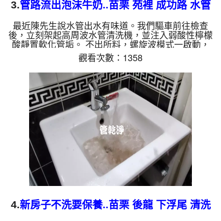
3.
管路流出泡沫牛奶..苗栗 苑裡 成功路 水管
清洗
最近陳先生說水管出水有味道。我們驅車前往檢查
後，立刻架起高周波水管清洗機，並注入弱酸性檸檬
酸靜置軟化管垢。 不出所料，螺旋波模式一啟動，
就噴出一顆顆異物，髒水瞬間變成的「泡沫牛奶」！
觀看次數：1358
這就是長年累積在管壁的泥沙與鐵鏽。經過兩個小時
的努力，水終於轉為乾淨，出水量也變大了。 為什
麼水管需要定期「大掃除」？ 管壁髒汙靠一般水壓
難以清除，不同的水質也會產生不同的「色彩反
應」： 咖啡色（鐵鏽/泥沙）： 常見於自來水管線老
化。 石油黑（氧化錳）： 抽取地下水常見的黑色管
垢。 ...
4.
新房子不洗要保養..苗栗 後龍 下浮尾 清洗