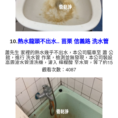
10.
熱水龍頭不出水.. 苗栗 信義路 洗水管
蕭先生 家裡的熱水幾乎不出水，本公司驅車至 蕭 公
館，進行 洗水管 作業，檢測並無發現，本公司裝設
高周波水管清洗機，灌入 檸檬酸 至水管，等了約15
分，開啟 水管清洗機 ，啟動 螺旋波 模式，一洗就流
觀看次數：4087
出髒水，越來越髒，二個多小時後，熱水出水量恢復
正常了。 如是自來水，如水管老化，會產生鐵鏽跟
泥沙堆積，洗出來的水就會是咖啡色，地下水含有氧
化錳，管壁上會結成黑色管垢，洗出來的水會跟石油
一樣黑，有些洗出綠色的水，是因為裡面有銅的物
質，生鏽產生銅綠，如是藍色的水，是因為水龍頭合
金的養化造成，有些...