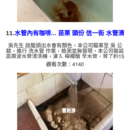
11.
水管內有咖啡... 苗栗 頭份 信一街 水管清
洗
吳先生 說龍頭出水會有顏色，本公司驅車至 吳 公
館，進行 洗水管 作業，檢測並無發現，本公司裝設
高周波水管清洗機，灌入 檸檬酸 至水管，等了約15
分，開啟 水管清洗機 ，啟動 螺旋波 模式，一洗就流
觀看次數：4140
出髒水，突然變成棕色，跟咖啡一樣，二個多小時
後，出水變乾淨出水量變大了。 如是自來水，如水
管老化，會產生鐵鏽跟泥沙堆積，洗出來的水就會是
咖啡色，地下水含有氧化錳，管壁上會結成黑色管
垢，洗出來的水會跟石油一樣黑，有些洗出綠色的
水，是因為裡面有銅的物質，生鏽產生銅綠，如是藍
色的水，是因為水龍頭合金...