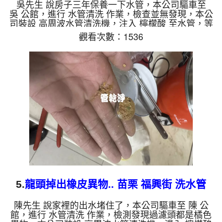
水管
吳先生 說房子三年保養一下水管，本公司驅車至
吳 公館，進行 水管清洗 作業，檢查並無發現，本公
司裝設 高周波水管清洗機，注入 檸檬酸 至水管，等
了約15分，開啟 水管清洗機 ，啟動 螺旋波 模式，一
觀看次數：1536
洗水管就流出白色泡沫水，突然噴出不少異物，兩個
多小時後，出水變乾淨出水量也變大了。 如是自來
水，如水管老化，會產生鐵鏽跟泥沙堆積，洗出來的
水就會是咖啡色，地下水含有氧化錳，管壁上會結成
黑色管垢，洗出來的水會跟石油一樣黑，有些洗出綠
色的水，是因為裡面有銅的物質，生鏽產生銅綠，如
是藍色的水，是因為...
5.
龍頭掉出橡皮異物.. 苗栗 福興街 洗水管
陳先生 說家裡的出水堵住了，本公司驅車至 陳 公
館，進行 水管清洗 作業，檢測發現過濾頭都是橘色