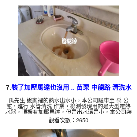
最後變成了苦茶，兩個多小時後，熱水出水量恢復
了。 如是自來水，如水管老化，會產生鐵鏽跟泥沙
堆積，洗出來的水就會是咖啡色，地下水含有氧化
錳，管壁上會結成黑色管垢，洗出來的水會跟石油一
樣黑，有些洗出綠色的水，是因為裡面有銅的物質，
生鏽產生銅綠，如是藍色的...
7.
裝了加壓馬達也沒用 .. 苗栗 中龍路 清洗水
管
禹先生 說家裡的熱水出水小，本公司驅車至 禹 公
館，進行 水管清洗 作業，檢測發現用的是大型電熱
水器，頂樓有加壓馬達，但是出水還是小，本公司裝
設 高周波水管清洗機，灌入 檸檬酸 至水管，等了約
觀看次數：2650
15分，開啟 水管清洗機 ，啟動 螺旋波 模式，剛開始
流出髒水，顏色越來越深，源源不絕，兩個多小時
後，熱水出水量恢復正常了。 如是自來水，如水管