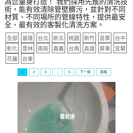
為您量身打造！ 我們採用先進的清洗技
術，能有效清除管壁髒污，並針對不同
材質、不同場所的管線特性，提供最安
全、最有效的客製化清洗方案。
全部
基隆
台北
新北
桃園
新竹
苗栗
台中
彰化
雲林
南投
嘉義
台南
高雄
屏東
宜蘭
花蓮
台東
1
2
3
...
5
下一頁
頁尾