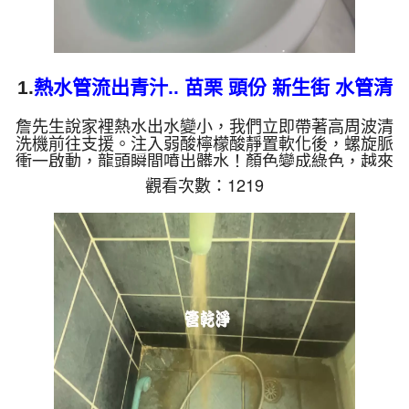
1.
熱水管流出青汁.. 苗栗 頭份 新生街 水管清
洗
詹先生說家裡熱水出水變小，我們立即帶著高周波清
洗機前往支援。注入弱酸檸檬酸靜置軟化後，螺旋脈
衝一啟動，龍頭瞬間噴出髒水！顏色變成綠色，越來
越深，看起來像是青汁拿鐵，兩個多小時後，出水變
觀看次數：1219
乾淨熱水出水量也恢復了。 為什麼水管需要定期
「大掃除」？ 單靠水壓帶不走管壁陳年汙垢。不同
的水質顏色，反映了不同的居家隱患： 棕色（鐵
鏽）： 管線老化徵兆。 黑色（氧化錳）： 常見於地
下水源。 綠色（銅綠）： 銅合金接頭氧化。 乳白
（生物膜）：...