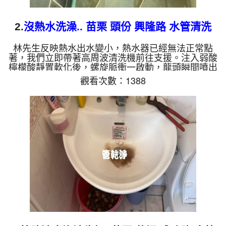
2.
沒熱水洗澡.. 苗栗 頭份 興隆路 水管清洗
林先生反映熱水出水變小，熱水器已經無法正常點
著，我們立即帶著高周波清洗機前往支援。注入弱酸
檸檬酸靜置軟化後，螺旋脈衝一啟動，龍頭瞬間噴出
鐵銹水！經過兩小時努力，熱水出水量終於恢復清澈
觀看次數：1388
與強勁，。 為什麼水管需要定期「大掃除」？ 單靠
水壓帶不走管壁陳年汙垢。不同的水質顏色，反映了
不同的居家隱患： 棕色（鐵鏽）： 管線老化徵兆。
黑色（氧化錳）： 常見於地下水源。 綠色（銅
綠）： 銅合金接頭氧化。 乳白（生物膜）： 細菌黏
液滋生的...