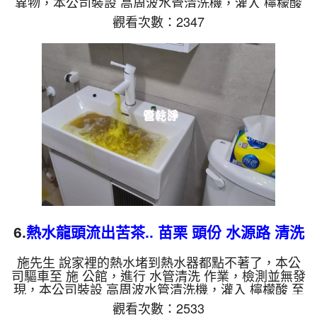
異物，本公司裝設 高周波水管清洗機，灌入 檸檬酸
至水管，等了約15分，開啟 水管清洗機 ，啟動 螺旋
觀看次數：2347
波 模式，一開始就流出髒水，還掉出橡皮異物，兩
個多小時後，出水量恢復了。 如是自來水，如水管
老化，會產生鐵鏽跟泥沙堆積，洗出來的水就會是咖
啡色，地下水含有氧化錳，管壁上會結成黑色管垢，
洗出來的水會跟石油一樣黑，有些洗出綠色的水，是
因為裡面有銅的物質，生鏽產生銅綠，如是藍色的
水，是因為水龍頭合金的...
6.
熱水龍頭流出苦茶.. 苗栗 頭份 水源路 清洗
水管
施先生 說家裡的熱水堵到熱水器都點不著了，本公
司驅車至 施 公館，進行 水管清洗 作業，檢測並無發
現，本公司裝設 高周波水管清洗機，灌入 檸檬酸 至
水管，等了約15分，開啟 水管清洗機 ，啟動 螺旋
觀看次數：2533
波 模式，一開始就流出鮮豔髒水，顏色越來越深，