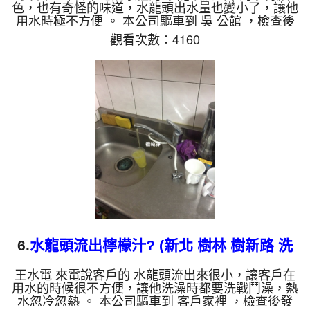
色，也有奇怪的味道，水龍頭出水量也變小了，讓他
用水時極不方便 。 本公司驅車到 吳 公館 ，檢查後
發現，水管管壁都是鐵鏽，水管塞滿了東西，髒東西
觀看次數：4160
當然就從水龍頭流出來了。 一開始水龍頭管路就噴
出泥水，看起來跟咖啡一樣，而且不斷噴出。 水管
裡的髒東西不斷流出來，水的顏色慢慢變成透明，髒
東西也越來越少，最後變成乾淨的清水。 清洗水管
是利用 高週波脈衝式水管清洗機 ，將檸檬酸打入水
管，讓水管管壁的鐵鏽及生物膜軟化，透過空氣與水
混合，...
6.
水龍頭流出檸檬汁? (新北 樹林 樹新路 洗
水管 )
王水電 來電說客戶的 水龍頭流出來很小，讓客戶在
用水的時候很不方便，讓他洗澡時都要洗戰鬥澡，熱
水忽冷忽熱 。 本公司驅車到 客戶家裡 ，檢查後發