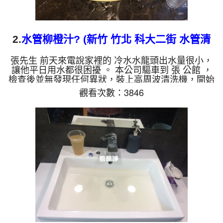
2.
水管柳橙汁? (新竹 竹北 科大二街 水管清
洗 )
張先生 前天來電說家裡的 冷水水龍頭出水量很小，
讓他平日用水都很困擾 。 本公司驅車到 張 公館 ，
檢查後並無發現任何異狀，裝上高周波清洗機，開始
清洗管路 。 一開始水龍頭管路就噴出黃水，看起來
觀看次數：3846
跟柳橙汁一樣，而且不斷噴出小透明碎片，如下圖片
影片。 水管裡的髒東西不斷流出來，水的顏色慢慢
變成透明，髒東西也越來越少，最後變成乾淨的清
水。 清洗水管 是利用 高週波脈衝式水管清洗機 ，將
檸檬酸打入水管，讓水管管壁的鐵鏽及生物膜軟化，
透過空氣與水混合，產生阻力，這時高周波就會把
生...