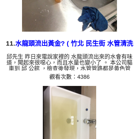
11.
水龍頭流出黃金? ( 竹北 民生街 水管清洗
)
邱先生 昨日來電說家裡的 水龍頭流出來的水會有味
道，聞起來很噁心，而且水量也變小了 。 本公司驅
車到 邱 公館 ，檢查後發現，水管管路都是黃色管
垢，水管沉積過多當然就有異味了。 一開始水龍頭
觀看次數：4386
管路就噴出異物，看起來跟黃金碎片一樣，而且不斷
噴出。 水管裡的髒東西不斷流出來，水的顏色慢慢
變成透明，髒東西也越來越少，最後變成乾淨的清
水。 清洗水管 是利用 高週波脈衝式水管清洗機 ，將
檸檬酸打入水管，讓水管管壁的鐵鏽及生物膜軟化，
透過空氣與水混合，產生阻力，這時高周波就會把生
物膜、...