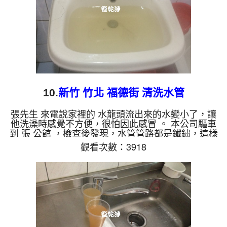
混合...
10.
新竹 竹北 福德街 清洗水管
張先生 來電說家裡的 水龍頭流出來的水變小了，讓
他洗澡時感覺不方便，很怕因此感冒 。 本公司驅車
到 張 公館 ，檢查後發現，水管管路都是鐵鏽，這樣
當然就無法正常出水。 一開始水龍頭管路就噴出髒
觀看次數：3918
水，看起來跟咖啡一樣，而且不斷噴出。 水管裡的
髒東西不斷流出來，水的顏色慢慢變成透明，髒東西
也越來越少，最後變成乾淨的清水。 清洗水管 是利
用 高週波脈衝式水管清洗機 ，將檸檬酸打入水管，
讓水管管壁的鐵鏽及生物膜軟化，透過空氣與水混
合，產生阻力，這時高周波就會把生物膜、淤泥等等
雜質沖...