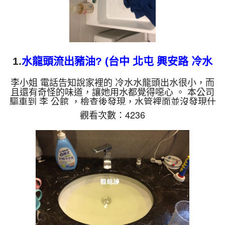
1.
水龍頭流出豬油? (台中 北屯 興安路 冷水
堵塞 )
李小姐 電話告知說家裡的 冷水水龍頭出水很小，而
且還有奇怪的味道，讓她用水都覺得噁心 。 本公司
驅車到 李 公館 ，檢查後發現，水管裡面並沒發現什
麼，裝上機器開始洗水管。 沒多久水龍頭管路就噴
觀看次數：4236
出油膩膩的液體，看起來跟豬油一樣，有黃的也有綠
的，如下圖。 水管裡的髒東西不斷流出來，水的顏
色慢慢變成透明，髒東西也越來越少，最後變成乾淨
的清水。 清洗水管 是利用 高週波脈衝式水管清洗機
，將檸檬酸打入水管，讓水管管壁的鐵鏽及生物膜軟
化，透過空氣與水混合，產生阻力，這時高周波就會
把...