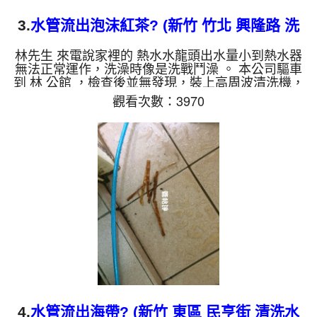
3.
水管流出泡沫紅茶? (新竹 竹北 興隆路 洗
水管 )
林先生 來電說家裡的 熱水水龍頭出水量小到熱水器
無法正常運作，洗澡時像是洗戰鬥澡 。 本公司驅車
到 林 公館 ，檢查後並無發現，裝上高周波清洗機，
開始 清洗管路 。 一開始水龍頭管路就噴出黃水，看
觀看次數：3970
起來跟泡沫紅茶一樣，而且不斷噴出小石塊，如下影
片。 水管裡的髒東西不斷流出來，水的顏色慢慢變
成透明，髒東西也越來越少，最後變成乾淨的清水。
清洗水管 是利用 高週波脈衝式水管清洗機 ，將檸檬
酸打入水管，讓水管管壁的鐵鏽及生物膜軟化，透過
空氣與水混合，產生阻力，這時高周波就會把生物...
4.
水管流出海帶? (新竹 東區 民亨街 清洗水