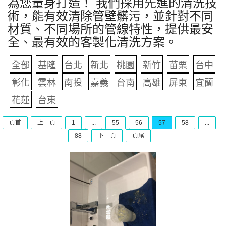
為您量身打造！ 我們採用先進的清洗技
術，能有效清除管壁髒污，並針對不同
材質、不同場所的管線特性，提供最安
全、最有效的客製化清洗方案。
全部
基隆
台北
新北
桃園
新竹
苗栗
台中
彰化
雲林
南投
嘉義
台南
高雄
屏東
宜蘭
花蓮
台東
頁首
上一頁
1
...
55
56
57
58
...
88
下一頁
頁尾