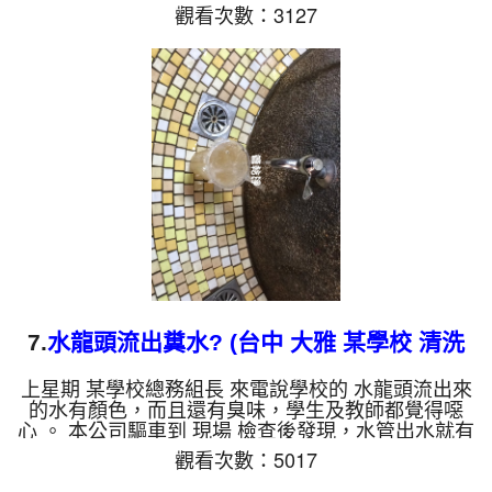
現，水管管壁都是碳酸鈣，這樣當然出水就變小了。
觀看次數：3127
一開始水龍頭管路就噴出有顏色的水，看起來跟檸檬
汁一樣，源源不絕。 水管裡的髒東西不斷流出來，
水的顏色慢慢變成透明，髒東西也越來越少，最後變
成乾淨的清水。 清洗水管 是利用 高週波脈衝式水管
清洗機 ，將檸檬酸打入水管，讓水管管壁的鐵鏽及
生物膜軟化，透過空氣與水混合，產生阻力，這時高
周波...
7.
水龍頭流出糞水? (台中 大雅 某學校 清洗
水管 )
上星期 某學校總務組長 來電說學校的 水龍頭流出來
的水有顏色，而且還有臭味，學生及教師都覺得噁
心 。 本公司驅車到 現場 檢查後發現，水管出水就有
像是井水的味道了，再到水塔查看，發現來源就有問
觀看次數：5017
題，在仔細往下查詢，管路往水塔的管路都在地下，