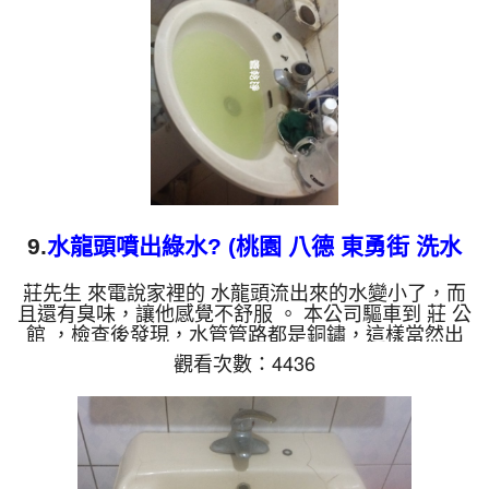
檸檬酸打入水管，讓水管管壁的鐵鏽及生物膜軟化，
透過空氣與水混合，產生阻力，這時高周波就會把生
物膜...
9.
水龍頭噴出綠水? (桃園 八德 東勇街 洗水
管 )
莊先生 來電說家裡的 水龍頭流出來的水變小了，而
且還有臭味，讓他感覺不舒服 。 本公司驅車到 莊 公
館 ，檢查後發現，水管管路都是銅鏽，這樣當然出
水就變小了，去頂樓水塔檢查，發現水塔很髒，莊先
觀看次數：4436
生才說十年沒洗，如下圖。 一開始水龍頭管路就噴
出綠水，看起來跟果汁一樣，而且不斷噴出。 水管
裡的髒東西不斷流出來，水的顏色慢慢變成透明，髒
東西也越來越少，最後變成乾淨的清水。 清洗水管
是利用 高週波脈衝式水管清洗機 ，將檸檬酸打入水
管，讓水管管壁的鐵鏽及生物膜軟化，透過空氣與水