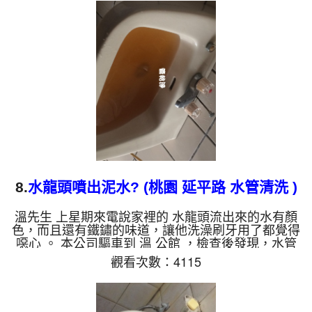
研判水管已經破掉了，當下就趕緊把管路洗好及洗水
塔。 一開始水龍頭管路就噴出汙水，看起來跟霧濛
濛，還不斷發出惡臭，就像是糞水一般，不斷噴出，
如下圖。 水管裡的髒東西不斷流出來，水的顏色慢
慢變成透明，髒東西也越來越少，最後變成乾淨的清
水。 清...
8.
水龍頭噴出泥水? (桃園 延平路 水管清洗 )
溫先生 上星期來電說家裡的 水龍頭流出來的水有顏
色，而且還有鐵鏽的味道，讓他洗澡刷牙用了都覺得
噁心 。 本公司驅車到 溫 公館 ，檢查後發現，水管
管壁都是鐵鏽，這樣當然出水就變小了。 一開始水
觀看次數：4115
龍頭管路就噴出泥水，看起來跟咖啡一樣，而且不斷
噴出。 水管裡的髒東西不斷流出來，水的顏色慢慢
變成透明，髒東西也越來越少，最後變成乾淨的清
水。 清洗水管 是利用 高週波脈衝式水管清洗機 ，將