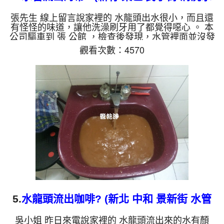
管 )
張先生 線上留言說家裡的 水龍頭出水很小，而且還
有怪怪的味道，讓他洗澡刷牙用了都覺得噁心 。 本
公司驅車到 張 公館 ，檢查後發現，水管裡面並沒發
現什麼，裝上機器開始洗水管。 沒多久水龍頭管路
觀看次數：4570
就噴出長長幾條東西，看起來跟海帶一樣，有黃的也
有綠的，如下圖。 水管裡的髒東西不斷流出來，水
的顏色慢慢變成透明，髒東西也越來越少，最後變成
乾淨的清水。 清洗水管 是利用 高週波脈衝式水管清
洗機 ，將檸檬酸打入水管，讓水管管壁的鐵鏽及生
物膜軟化，透過空氣與水混合，產生阻力，這時高周
波就...
5.
水龍頭流出咖啡? (新北 中和 景新街 水管
清洗 )
吳小姐 昨日來電說家裡的 水龍頭流出來的水有顏