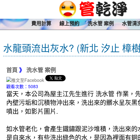
費用計算
線上預約
洗水管 案例
水管清
水龍頭流出灰水? (新北 汐止 樟
首頁
》
洗水管 案例
觀看次數：5083
當天，本公司為屋主江先生進行 洗水管 作業，先
內壁污垢和沉積物沖出來，洗出來的髒水呈灰黑
噴出，如影片圖片.
如水管老化，會產生鐵鏽跟泥沙堆積，洗出來的
是自來水，有些洗出綠色的水，是因為裡面有銅