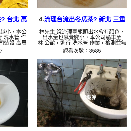
 台北 萬
4.
流理台流出冬瓜茶? 新北 三重
水管
長榮路 水管清洗
來越小，本公
林先生 說流理臺龍頭出水會有顏色，
 洗水管 作
出水量也感覺變小，本公司驅車至
司裝設 高周
林 公館，進行 洗水管 作業，檢測並無
酸 至水管，
發現，本公司裝設 高周波水管清洗
7
觀看次數：3585
洗機 ，啟動
機，灌入 檸檬酸 至水管，等了約15
洗出棕色髒
分，開啟 水管清洗機 ，啟動 螺旋
出來，兩個多
波 模式，一開始就流出黃髒水，突然
了。 如是自
變成棕色髒水，看起來像是冬瓜茶，兩
生鐵鏽跟泥沙
個多小時後，出水乾淨出水量也變大
咖啡色，地下
了。 如是自來水，如水管老化，會產
結成黑色管
生鐵鏽跟泥沙堆積，洗出來的水就會是
一樣黑，有些
咖啡色，地下水含有氧化錳，管壁上會
面有銅的物
結成黑色管垢，洗出來的水會跟石油一
藍色的水，是
樣黑，有些洗出綠色的水，是因為裡面
.
有銅的物質，生鏽產...