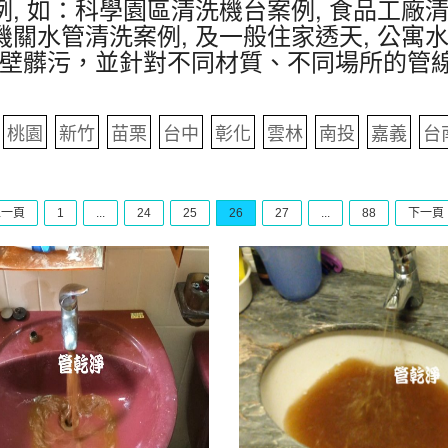
, 如：科學園區清洗機台案例, 食品工廠清
機關水管清洗案例, 及一般住家透天, 公寓
壁髒污，並針對不同材質、不同場所的管
桃園
新竹
苗栗
台中
彰化
雲林
南投
嘉義
台
上一頁
1
...
24
25
26
27
...
88
下一頁