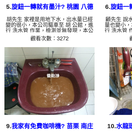
5.
旋鈕一轉就有墨汁? 桃園 八德
6.
旋鈕一
桃鶯路 洗水管
山
胡先生 家裡是用地下水，出水量已經
顧先生 說
變的很小，本公司驅車至 胡 公館，進
量也變小，
行 洗水管 作業，檢測並無發現，本公
行 洗水管
司裝設 高周波水管清洗機，灌入 檸檬
司裝設 高
觀看次數：3272
酸 至水管，等了約15分，開啟 水管清
酸 至水管
洗機 ，啟動 螺旋波 模式，一開始就流
洗機 ，啟
出黑色髒水，源源不絕，看起來像是墨
出髒水，越
汁，四個多小時後，出水量恢復了。
茶，三個多
如是自來水，如水管老化，會產生鐵鏽
變大了。 
跟泥沙堆積，洗出來的水就會是咖啡
會產生鐵鏽
色，地下水含有氧化錳，管壁上會結成
會是咖啡色
黑色管垢，洗出來的水會跟石油一樣
上會結成黑
黑，有些洗出綠色的水，是因為裡面有
油一樣黑，
銅的物質，生鏽產生銅綠，如是藍色的
裡面有銅的
水，是因...
9.
我家有免費咖啡機? 苗栗 南庄
10.
水龍