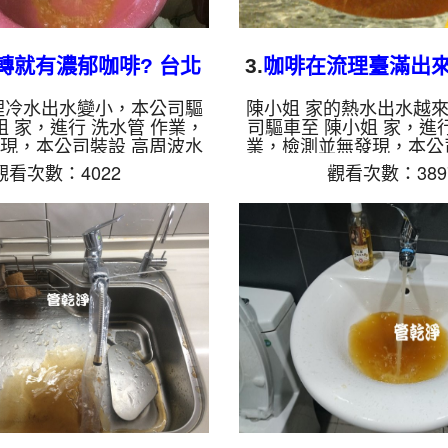
轉就有濃郁咖啡? 台北
3.
咖啡在流理臺滿出來?
區 龍江路 洗水管
華 萬大路 清洗
裡冷水出水變小，本公司驅
陳小姐 家的熱水出水越
姐 家，進行 洗水管 作業，
司驅車至 陳小姐 家，進行
現，本公司裝設 高周波水
業，檢測並無發現，本公
灌入 檸檬酸 至水管，等了
波水管清洗機，灌入 檸檬
觀看次數：4022
觀看次數：389
啟 水管清洗機 ，啟動 螺旋
等了約15分，開啟 水管清
一開始就洗出濃郁的咖啡液
螺旋波 模式，一開始就
絕，看起來很噁心，兩個多
水，像是咖啡在流理臺滿
出水量恢復了。 如是自來
小時後，熱水出水量恢復
老化，會產生鐵鏽跟泥沙堆
來水，如水管老化，會產
的水就會是咖啡色，地下水
堆積，洗出來的水就會是
，管壁上會結成黑色管垢，
水含有氧化錳，管壁上會
會跟石油一樣黑，有些洗出
垢，洗出來的水會跟石油
是因為裡面有銅的物質，生
洗出綠色的水，是因為裡
，如是藍色的水，是因為水
質，生鏽產生銅綠，如是
龍頭合...
因為水龍頭合..