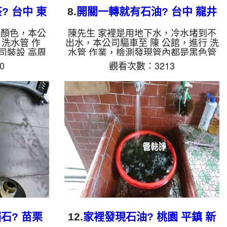
 台中 東
8.
開關一轉就有石油? 台中 龍井
清洗
自強路 洗水管
有顏色，本公
陳先生 家裡是用地下水，冷水堵到不
 洗水管 作
出水，本公司驅車至 陳 公館，進行 洗
司裝設 高周
水管 作業，檢測發現管內都是黑色管
酸 至水管，
垢，本公司裝設 高周波水管清洗機，
0
觀看次數：3213
洗機 ，啟動
灌入 檸檬酸 至水管，等了約15分，開
流出像是冬瓜
啟 水管清洗機 ，啟動 螺旋波 模式，
個多小時後，
開關一轉就噴出黑色髒水，越洗就越誇
。 如是自來
張，跟石油一樣，四個多小時後，出水
鐵鏽跟泥沙堆
量恢復正常了。 如是自來水，如水管
啡色，地下水
老化，會產生鐵鏽跟泥沙堆積，洗出來
成黑色管垢，
的水就會是咖啡色，地下水含有氧化
黑，有些洗出
錳，管壁上會結成黑色管垢，洗出來的
銅的物質，生
水會跟石油一樣黑，有些洗出綠色的
水，是因為水
水，是因為裡面有銅的物質，生鏽產生
銅綠，如是...
石? 苗栗
12.
家裡發現石油? 桃園 平鎮 新