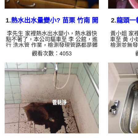
1.
熱水出水量變小? 苗栗 竹南 開
2.
龍頭一
元路 水管清洗
中山
李先生 家裡熱水出水變小，熱水器快
黃小姐 家
點不著了，本公司驅車至 李 公館，進
車至 黃 小
行 洗水管 作業，檢測發現管路都是髒
檢測並無發
東西，本公司裝設 高周波水管清洗
管清洗機，
觀看次數：4053
機，灌入 檸檬酸 至水管，等了約15
約15分，開
分，開啟 水管清洗機 ，啟動 螺旋
波 模式，
波 模式，一開始就洗出髒水，源源不
體，源源不
絕，兩個多小時後，熱水出水量恢復熱
小時後，
水器也正常動作了。 如是自來水，如
水，如水管
水管老化，會產生鐵鏽跟泥沙堆積，洗
積，洗出來
出來的水就會是咖啡色，地下水含有氧
含有氧化錳
化錳，管壁上會結成黑色管垢，洗出來
洗出來的水
的水會跟石油一樣黑，有些洗出綠色的
綠色的水，
水，是因為裡面有銅的物質，生鏽產生
鏽產生銅綠
銅綠，如是藍色...