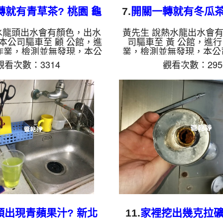
轉就有青草茶? 桃園 龜
7.
開關一轉就有冬瓜茶?
 文桃路 清洗水管
區 進德路 水管
水龍頭出水會有顏色，出水
黃先生 說熱水龍出水會
本公司驅車至 顧 公館，進
司驅車至 黃 公館，進行
 作業，檢測並無發現，本公
業，檢測並無發現，本公
周波水管清洗機，灌入 檸檬
波水管清洗機，灌入 檸檬
觀看次數：3314
觀看次數：295
，等了約15分，開啟 水管清
等了約15分，開啟 水管清
動 螺旋波 模式，一開始就流
螺旋波 模式，一開始就
洗就越髒，看起來像是青草
茶的液體，源源不絕，兩
小時後，出水乾淨出水量也
出水乾淨出水量也變大了
如是自來水，如水管老化，
水，如水管老化，會產生
跟泥沙堆積，洗出來的水就
積，洗出來的水就會是咖
，地下水含有氧化錳，管壁
含有氧化錳，管壁上會結
色管垢，洗出來的水會跟石
洗出來的水會跟石油一樣
有些洗出綠色的水，是因為
綠色的水，是因為裡面有
物質，生鏽產生銅綠，如是
鏽產生銅綠，如是藍色的
藍色...
龍頭合金...
頭出現青蘋果汁? 新北
11.
家裡挖出幾克拉礦