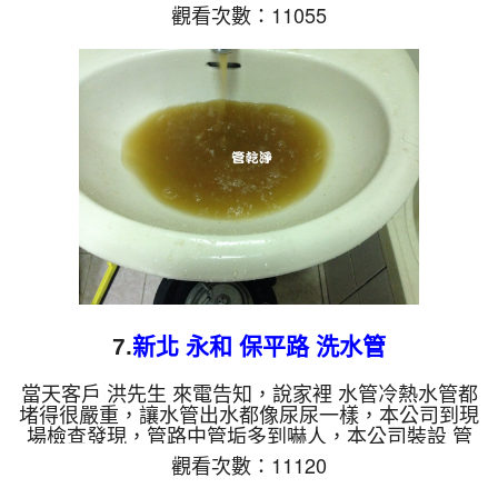
過濾，雜質都卡在水管裡面，本公司架設 管路清洗
觀看次數：11055
機 ，開始 清洗水管 ，髒水及雜質不斷從水龍頭噴
出，如下影片，洗水管 時髒水出水約一個多小時，
水槽及地上都留下一堆東西，如下圖，客戶 曾小姐
看到都傻了， 水管清洗 約三個小時後，水管總算洗
乾淨，客戶 曾小姐 很高興，終於有水可以用了。 清
洗水管, 水管清洗, 洗水管, 熱水管堵塞, 熱水忽冷...
7.
新北 永和 保平路 洗水管
當天客戶 洪先生 來電告知，說家裡 水管冷熱水管都
堵得很嚴重，讓水管出水都像尿尿一樣，本公司到現
場檢查發現，管路中管垢多到嚇人，本公司裝設 管
路清洗機 ，開始 清洗水管 ，綠水從水龍頭不斷噴
觀看次數：11120
出，如下影片，洗水管 時綠水出水約幾十分鐘，水