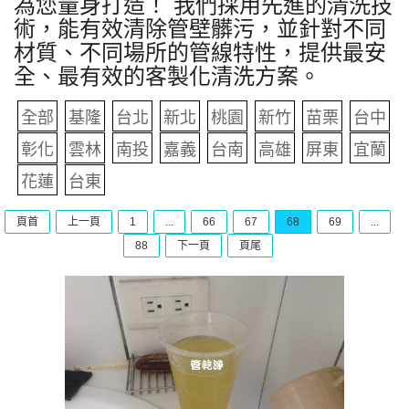
為您量身打造！ 我們採用先進的清洗技
術，能有效清除管壁髒污，並針對不同
材質、不同場所的管線特性，提供最安
全、最有效的客製化清洗方案。
全部
基隆
台北
新北
桃園
新竹
苗栗
台中
彰化
雲林
南投
嘉義
台南
高雄
屏東
宜蘭
花蓮
台東
頁首
上一頁
1
...
66
67
68
69
...
88
下一頁
頁尾