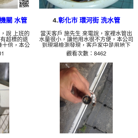
機關 水管
4.
彰化市 環河街 洗水管
，說 上班的
當天客戶 施先生 來電說，家裡水管出
驗有超標的退
水量很小，讓他用水很不方便，本公司
幾十倍，本公
到現場檢測發現，客戶家中是用地下
知管路是新
水，地下水造成管路堵塞，讓水無法經
1
觀看次數：8462
，本公司才剛
過正常流出，本公司架設 管路清洗機
多東西，二話
，開始 清洗水管 ，黑色的髒水一直從
，開始 清洗
水龍頭流出，而且都有一塊一塊的異
龍頭流出，就
物，如下圖及影片，客戶 施先生 看了
物，如下圖及
嚇了一跳，清洗過程中，管路堵住兩
嚇了一跳，怎
次，本公司改用特殊工法 洗水管 ， 水
， 水管清洗
管清洗 約四個小時後，水管已正常出
已經沒有異
水，施先生 能正常用水了。 清洗水管,
約一個月的時
水管清洗, 洗水管, 熱水管堵塞, 熱水忽
菌未檢出，如
冷忽熱, 洗管路...
..