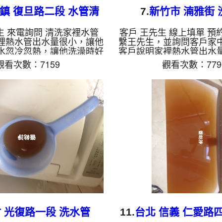
平鎮 復旦路二段 水管清
7.
新竹市 湳雅街 
洗
生 來電詢問 清洗家裡水管
客戶 王先生 線上填單 預
裡熱水管出水量很小，讓他
繫王先生，並詢問客戶家
水忽冷忽熱，讓他洗澡時好
客戶說明家裡熱水管出水
個澡要等好久的熱水，本公
剛好天氣變冷，客戶怕洗
觀看次數：7159
觀看次數：779
測，發現管路中密密麻麻管
本公司到現場查看，發現
架設 管路清洗機 ，開始 清
垢，本公司架設 管路清洗機
髒水持續從水龍頭噴出，而
洗水管 ，髒水從水龍頭
碎石，如下圖及影片，客戶
如維大力一般的顏色，沒
原來水管裡面這麼髒， 水管
髒，如下圖及影片，客戶 
個小時後，熱水管出水已正
也覺得不舒服， 水管清洗
 高興能正常洗澡了。 清洗
後，熱水管出水已恢復正
清洗, 洗水管, 熱水管堵塞,
總算能安心洗澡了。 清洗
熱水忽冷忽熱 ...
清洗, 洗水管, 熱水管堵塞
熱 ...
 光復路一段 洗水管
11.
台北 信義 仁愛路