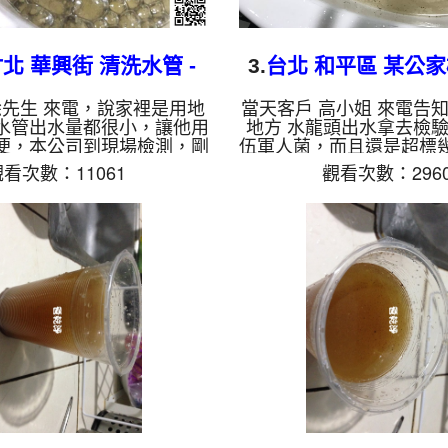
北 華興街 清洗水管 -
3.
台北 和平區 某公家
家有泡沫紅茶
清洗
徐先生 來電，說家裡是用地
當天客戶 高小姐 來電告知
水管出水量都很小，讓他用
地方 水龍頭出水拿去檢
便，本公司到現場檢測，剛
伍軍人菌，而且還是超標
爾，就發現管路已經堵住，
司到現場檢測，高小姐告
看次數：11061
觀看次數：2960
是黑色的管垢，本公司架設
的，但不知為什麼會這樣
 ，開始 清洗水管 ，黑色的
水龍頭，就發現裡面有很
水龍頭流出，有一塊一塊的
不說 就架設 管路清洗機 
出水還成泡沫狀，如下圖片
水管 ，黑色的髒水從水
戶 徐先生 發現家裡有泡沫
發現水上有浮一層油及異
過程中，管路堵住三次，本
影片，客戶 高小姐 看了
殊工法 洗水管 ， 水管清洗
麼這麼可怕，清洗過程中
後，水管已正常出水，徐先
約十個小時後，水管出水
能正常用水了。 清洗水管,
物，水也送驗了， 經過
管清洗, 洗水管...
間，報告回復是退伍軍人
下圖，努力總算有.