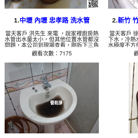
1.
中壢 內壢 忠孝路 洗水管
2.
新竹 竹
當天客戶 洪先生 來電 ，說家裡廚房熱
當天客戶 
水管出水量太小，但其他位置水管都沒
下水，冷熱
問題，本公司到現場查看，剛拆下三角
水極度不方
凡爾，就發現管壁內密密麻麻的鐵鏽，
拆下三角凡
觀看次數：7175
觀
本公司架設 管路清洗機 ，開始 清洗水
管壁內盡
管 ，鏽水一直從水龍頭流出，而且一
管路清洗機
直噴出異物，如下圖及影片，客戶 洪
髒水一直從
先生 看了很訝異，清洗過程中，管路
異物之外，
堵住一次，本公司改用特殊工法 洗水
及影片，客
管 ， 水管清洗 約兩個小時後，廚房水
紅茶，清洗
管已正常出水，洪先生 總算能洗碗洗
公司改用特
菜了。 清洗水管, 水管清洗, 洗水管, 熱
約四個小時
水管堵塞, 熱水忽冷忽熱, 洗管路 ...
生 很高興
水