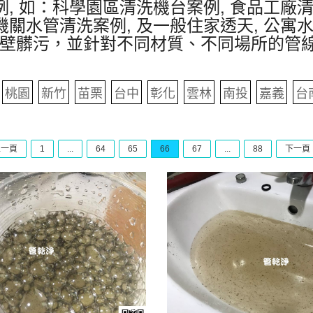
, 如：科學園區清洗機台案例, 食品工廠清
機關水管清洗案例, 及一般住家透天, 公寓
壁髒污，並針對不同材質、不同場所的管
桃園
新竹
苗栗
台中
彰化
雲林
南投
嘉義
台
上一頁
1
...
64
65
66
67
...
88
下一頁