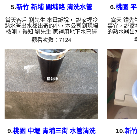
5.
新竹 新埔 關埔路 清洗水管
6.
桃園 
當天客戶 劉先生 來電訴說， 說家裡冷
當天 鍾先
熱水管出水都出奇的小，本公司到現場
事宜，說家
檢測，得知 劉先生 家裡用地下水已經
的熱水器出
十餘年，才剛拆下龍頭就發現管路中密
不舒服，洗
觀看次數：7124
密麻麻的黑色管垢，本公司架設 管路
司到現場檢
清洗機 ，開始 清洗水管 ，黑水持續從
垢，本公司
水龍頭噴出，而且都有帶黑色異物，如
洗水管 ，
下圖及影片，客戶 劉先生 說才知道原
且都有小
來用髒水那麼多年，清洗過程中，管路
鍾先生 說
堵住數次，本公司改用特殊工法 洗水
清洗 約兩
管 ， 水管清洗 約三個小時後，水管出
常，鍾先生
水已正常，劉先生 能正常用水了。 清
水管, 水管
洗水管, 水管清洗, 洗水管, 熱水管堵塞,
熱水忽...
9.
桃園 中壢 青埔三街 水管清洗
10.
新竹