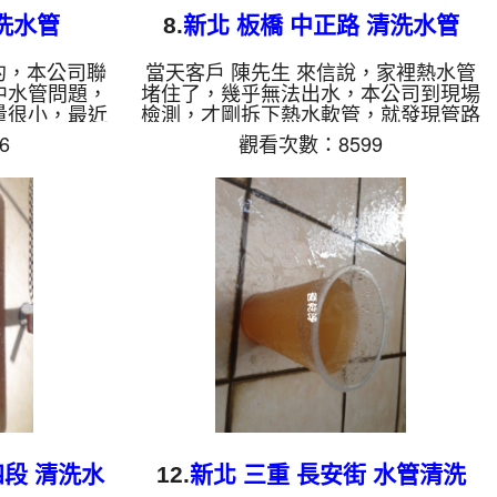
洗水管
8.
新北 板橋 中正路 清洗水管
約，本公司聯
當天客戶 陳先生 來信說，家裡熱水管
中水管問題，
堵住了，幾乎無法出水，本公司到現場
量很小，最近
檢測，才剛拆下熱水軟管，就發現管路
個澡著涼了，
幾乎都被堵住，如下圖，讓水無法通
6
觀看次數：8599
管路內盡是管
過，牆壁內的水管管路也是如此，本公
 ，開始 清
司架設 管路清洗機 ，開始 清洗水管
噴出，一開始
，髒水從水龍頭噴出，如維大力一般的
想到越洗越
顏色，客戶 晨先生 看了也覺得不舒
王先生 看了
服，原來水管管路藏了這麼多東西，
 約兩個小時
洗水管 時堵塞好幾次，本公司改用特
常，王先生
殊工法， 水管清洗 約兩個小時後，熱
水管, 水管
水管出水已恢復正常，陳先生 總算能
, 熱水忽冷忽
正常洗澡洗碗。 清洗水管, 水管清洗,
洗水管, 熱水管堵塞, ...
四段 清洗水
12.
新北 三重 長安街 水管清洗