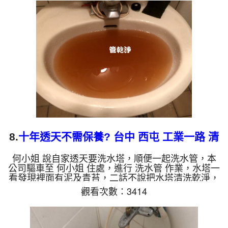
管就噴髒水，常常洗到水管堵住，改用特殊工法處
理，一下就洗通了，髒水狂噴，越洗就越髒，如下圖
片影片，兩個多小時後，管路清洗乾淨熱水出水量也
恢復了!! 如是自來水，如水管老化，會產生鐵鏽跟泥
沙堆積，洗出來的水就會是咖啡色，地下水含有氧化
錳，管壁上會結成黑...
8.
十年透天不需保養? 台中 西屯 工業一路 清
洗水管
何小姐 說自家透天要洗水塔，順便一起洗水管，本
公司驅車至 何小姐 住處，進行 洗水管 作業，水塔一
看發現裡面有泥及青苔，二話不說把水塔清洗乾淨，
洗好後開始洗水管，檢測時發現有些管路出水比較
觀看次數：3414
小，本公司架起 高周波水管清洗機，灌入 檸檬酸 至
管路裡面，等了約15分，開啟 水管清洗機 ，啟動 脈
衝 模式，一洗水管就是黃色髒水，如下圖片影片，
三個小時後，水塔及水管都清洗乾淨，出水量恢復正