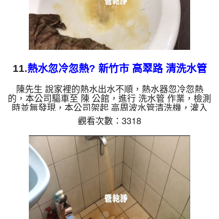
11.
熱水忽冷忽熱? 新竹市 高翠路 清洗水管
陳先生 說家裡的熱水出水不順，熱水器忽冷忽熱
的，本公司驅車至 陳 公館，進行 洗水管 作業，檢測
時並無發現，本公司架起 高周波水管清洗機，灌入
檸檬酸 至管路裡面，等了約15分，開啟 水管清洗機
觀看次數：3318
，啟動 螺旋波 模式，一洗水管就是黃棕色髒水，越
洗就越髒，如下圖片影片，兩個小時後，管路清洗乾
淨熱水出水量也恢復了!! 如是自來水，如水管老化，
會產生鐵鏽跟泥沙堆積，洗出來的水就會是咖啡色，
地下水含有氧化錳，管壁上會結成黑色管垢，洗出來
的水會跟石油一樣黑，有些洗出綠色的水，是因為裡
面有銅的物質，生...