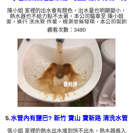
洗水管
陳小姐 家裡的出水會有顏色，出水量也明顯變小，
熱水器也不給力點不太著，本公司驅車至 陳小姐
家，進行 洗水管 作業，檢測並無發現，本公司架起
高周波水管清洗機，灌入 檸檬酸 至管路裡面，等了
觀看次數：3480
約15分，開啟 水管清洗機 ，啟動 螺旋波 模式，一洗
水管就噴出白色膠狀物，沒多久流出鐵鏽水，越洗就
越髒，還掉出一堆鐵鏽，如下圖片影片，兩個多小時
後，水管洗乾淨水量也恢復了!! 如是自來水，如水管
老化，會產生鐵鏽跟泥沙堆積，洗出來的水就會是咖
啡色，地下水含有氧化錳，管壁上會結成黑色管垢，
洗出來的水會跟石...
5.
水管內有鹽巴? 新竹 寶山 寶新路 清洗水管
張小姐 家裡的熱水出水堵到快不出水，熱水器進入