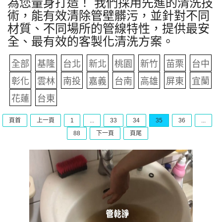
為您量身打造！ 我們採用先進的清洗技
術，能有效清除管壁髒污，並針對不同
材質、不同場所的管線特性，提供最安
全、最有效的客製化清洗方案。
全部
基隆
台北
新北
桃園
新竹
苗栗
台中
彰化
雲林
南投
嘉義
台南
高雄
屏東
宜蘭
花蓮
台東
頁首
上一頁
1
...
33
34
35
36
...
88
下一頁
頁尾