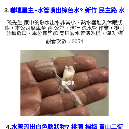
3.
嚇壞屋主~水管噴出棕色水? 新竹 民主路 水
管清洗
孫先生 家中的熱水出水非常小，熱水器進入休眠狀
態，本公司驅車至 孫 公館，進行 洗水管 作業，檢測
並無發現，本公司架起 高周波水管清洗機，灌入 檸
檬酸 至管路裡面，等了約15分，開啟 水管清洗機 ，
觀看次數：3054
啟動 螺旋波 模式，一洗水管就噴棕色髒水，越洗就
越髒，如下圖片影片，兩個多小時後，管路清洗乾淨
出水量也恢復了!! 如是自來水，如水管老化，會產生
鐵鏽跟泥沙堆積，洗出來的水就會是咖啡色，地下水
含有氧化錳，管壁上會結成黑色管垢，洗出來的水會
跟石油一樣黑，有些洗出綠色的水，是因為裡面有銅
的物質，生鏽產...
4.
水管流出白色膠狀物? 桃園 楊梅 青山二街