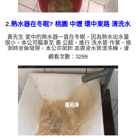
2.
熱水器在冬眠? 桃園 中壢 環中東路 清洗水
管
黃先生 家中的熱水器一直在冬眠，因為熱水出水量
很小，本公司驅車至 黃 公館，進行 洗水管 作業，檢
測時並無發現，本公司架起 高周波水管清洗機，灌
入 檸檬酸 至管路裡面，等了約15分，開啟 水管清洗
觀看次數：3299
機 ，啟動 脈衝 模式，一洗水管就噴棕色髒水，越洗
就越髒，如下圖片影片，兩個多小時後，水管清洗乾
淨熱水出水量也恢復正常了!! 如是自來水，如水管老
化，會產生鐵鏽跟泥沙堆積，洗出來的水就會是咖啡
色，地下水含有氧化錳，管壁上會結成黑色管垢，洗
出來的水會跟石油一樣黑，有些洗出綠色的水，是因
為裡面有銅的物...