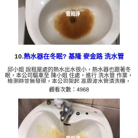
色的水，是因為裡面有...
10.
熱水器在冬眠? 基隆 麥金路 洗水管
邱小姐 說租屋處的熱水出水很小，熱水器也跟著冬
眠，本公司驅車至 陳小姐 住處，進行 洗水管 作業，
檢測時並無發現，本公司架起 高周波水管清洗機，
灌入 檸檬酸 至管路裡面，等了約15分，開啟 水管清
觀看次數：4968
洗機 ，啟動 螺旋波 模式，一洗水管就是棕色髒水，
越洗就越髒，髒水狂噴，如下圖片影片，兩個小時
後，熱水出水恢復正常了!! 如是自來水，如水管老
化，會產生鐵鏽跟泥沙堆積，洗出來的水就會是咖啡
色，地下水含有氧化錳，管壁上會結成黑色管垢，洗
出來的水會跟石油一樣黑，有些洗出綠色的水，是因
為裡面有銅的物質，...