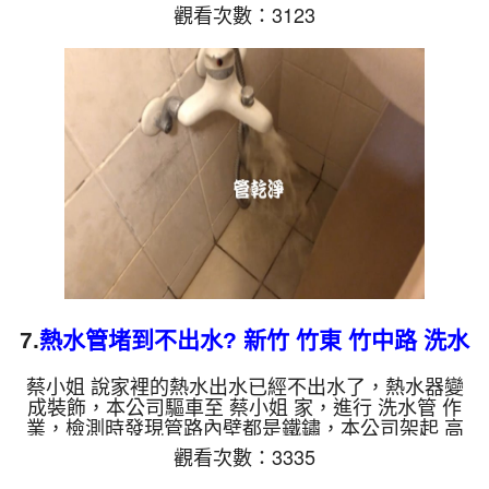
管路裡面，等了約15分，開啟 水管清洗機 ，啟動 螺
觀看次數：3123
旋波 模式，一洗水管就噴棕色髒水，髒水越洗就越
髒，如下圖片影片，兩個多小時後，管路清洗乾淨出
水量也恢復了!! 如是自來水，如水管老化，會產生鐵
鏽跟泥沙堆積，洗出來的水就會是咖啡色，地下水含
有氧化錳，管壁上會結成黑色管垢，洗出來的水會跟
石油一樣黑，有些洗出綠色的水，是因為裡面有銅的
物質，生鏽產生銅...
7.
熱水管堵到不出水? 新竹 竹東 竹中路 洗水
管
蔡小姐 說家裡的熱水出水已經不出水了，熱水器變
成裝飾，本公司驅車至 蔡小姐 家，進行 洗水管 作
業，檢測時發現管路內壁都是鐵鏽，本公司架起 高
周波水管清洗機，灌入 檸檬酸 至管路裡面，等了約
觀看次數：3335
15分，開啟 水管清洗機 ，啟動 螺旋波 模式，一洗水