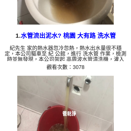
1.
水管流出泥水? 桃園 大有路 洗水管
紀先生 家的熱水器忽冷忽熱，熱水出水量很不穩
定，本公司驅車至 紀 公館，進行 洗水管 作業，檢測
時並無發現，本公司架起 高周波水管清洗機，灌入
檸檬酸 至管路裡面，等了約15分，開啟 水管清洗機
觀看次數：3078
，啟動 脈衝 模式，一洗水管就噴土色髒水，看起來
跟泥水一樣，越洗就越髒，如下圖片影片，兩個多小
時後，管路洗乾淨熱水出水量恢復正常了!! 如是自來
水，如水管老化，會產生鐵鏽跟泥沙堆積，洗出來的
水就會是咖啡色，地下水含有氧化錳，管壁上會結成
黑色管垢，洗出來的水會跟石油一樣黑，有些洗出綠
色的水，是因為裡...