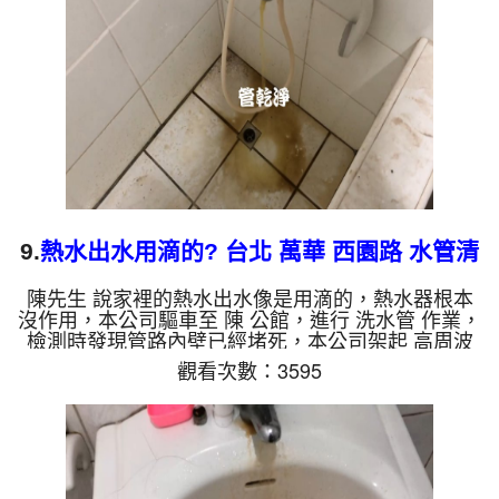
常!! 如是自來水，如水管老化，會產生鐵鏽跟泥沙堆
積，洗出來的水就會是咖啡色，地下水含有氧化錳，
管壁上會結成黑色...
9.
熱水出水用滴的? 台北 萬華 西園路 水管清
洗
陳先生 說家裡的熱水出水像是用滴的，熱水器根本
沒作用，本公司驅車至 陳 公館，進行 洗水管 作業，
檢測時發現管路內壁已經堵死，本公司架起 高周波
水管清洗機，灌入 檸檬酸 至管路裡面，等了約15
觀看次數：3595
分，開啟 水管清洗機 ，啟動 螺旋波 模式，一洗水管
都是髒水，越洗就越髒，如下圖片影片，兩個小時
後，管路清洗乾淨熱水出水量也恢復了!! 如是自來
水，如水管老化，會產生鐵鏽跟泥沙堆積，洗出來的
水就會是咖啡色，地下水含有氧化錳，管壁上會結成
黑色管垢，洗出來的水會跟石油一樣黑，有些洗出綠