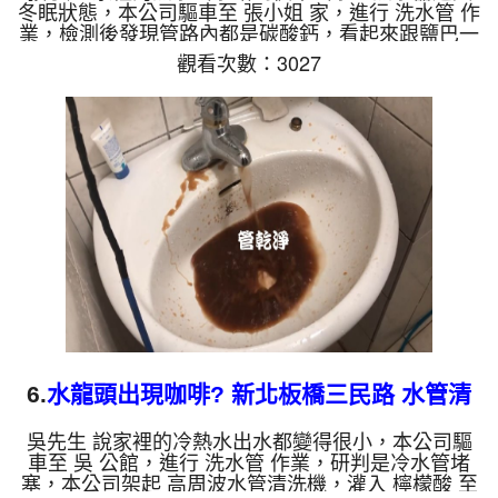
冬眠狀態，本公司驅車至 張小姐 家，進行 洗水管 作
業，檢測後發現管路內都是碳酸鈣，看起來跟鹽巴一
樣，本公司架起 高周波水管清洗機，灌入 檸檬酸 至
觀看次數：3027
管路裡面，等了約15分，開啟 水管清洗機 ，啟動 螺
旋波 模式，一洗水管就噴棕色髒水，越洗就越髒，
還掉出一公分鐵鏽，如下圖片影片，兩個多小時後，
水管洗乾淨熱水量也恢復了!! 如是自來水，如水管老
化，會產生鐵鏽跟泥沙堆積，洗出來的水就會是咖啡
色，地下水含有氧化錳，管壁上會結成黑色管垢，洗
出來的水會跟石...
6.
水龍頭出現咖啡? 新北板橋三民路 水管清
洗
吳先生 說家裡的冷熱水出水都變得很小，本公司驅
車至 吳 公館，進行 洗水管 作業，研判是冷水管堵
塞，本公司架起 高周波水管清洗機，灌入 檸檬酸 至