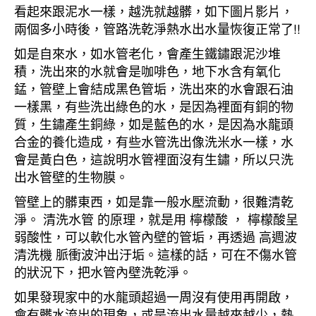
看起來跟泥水一樣，越洗就越髒，如下圖片影片，
兩個多小時後，管路洗乾淨熱水出水量恢復正常了!!
如是自來水，如水管老化，會產生鐵鏽跟泥沙堆
積，洗出來的水就會是咖啡色，地下水含有氧化
錳，管壁上會結成黑色管垢，洗出來的水會跟石油
一樣黑，有些洗出綠色的水，是因為裡面有銅的物
質，生鏽產生銅綠，如是藍色的水，是因為水龍頭
合金的養化造成，有些水管洗出像洗米水一樣，水
會是黃白色，這說明水管裡面沒有生鏽，所以只洗
出水管壁的生物膜。
管壁上的髒東西，如是靠一般水壓流動，很難清乾
淨。 清洗水管 的原理，就是用 檸檬酸 ， 檸檬酸呈
弱酸性，可以軟化水管內壁的管垢，再透過 高週波
清洗機 脈衝波沖出汙垢。這樣的話，可在不傷水管
的狀況下，把水管內壁洗乾淨。
如果發現家中的水龍頭超過一周沒有使用再開啟，
會有髒水流出的現象，或是流出水量越來越少，熱