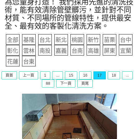
為您量身打造！ 我們採用先進的清洗技
術，能有效清除管壁髒污，並針對不同
材質、不同場所的管線特性，提供最安
全、最有效的客製化清洗方案。
全部
基隆
台北
新北
桃園
新竹
苗栗
台中
彰化
雲林
南投
嘉義
台南
高雄
屏東
宜蘭
花蓮
台東
頁首
上一頁
1
...
15
16
17
18
...
88
下一頁
頁尾