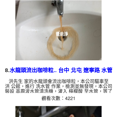
深，二個多小時後，熱水出水量恢復熱水器也正常動
作了。 如是自來水，如水管老化，會產生鐵鏽跟泥
沙堆積，洗出來的水就會是咖啡色，地下水含有氧化
錳，管壁上會結成黑色管垢，洗出來的水會跟石油一
樣黑，有些洗出綠色的水，是因為裡面有銅的物質，
生鏽產生銅綠，如是...
8.
水龍頭流出咖啡粒.. 台中 北屯 遼寧路 水管
清洗
洪先生 家的水龍頭會流出咖啡粒，本公司驅車至
洪 公館，進行 洗水管 作業，檢測並無發現，本公司
裝設 高周波水管清洗機，灌入 檸檬酸 至水管，等了
約15分，開啟 水管清洗機 ，啟動 螺旋波 模式，一洗
觀看次數：4221
水管就流出咖啡粒，顏色越來越深，二個多小時後，
出水乾淨出水量也變大了。 如是自來水，如水管老
化，會產生鐵鏽跟泥沙堆積，洗出來的水就會是咖啡
色，地下水含有氧化錳，管壁上會結成黑色管垢，洗