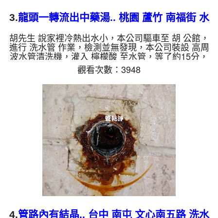
3.
龍頭一轉流出中藥湯.. 桃園 蘆竹 南福街 水
管清洗
胡先生 說家裡冷熱出水小，本公司驅車至 胡 公館，
進行 洗水管 作業，檢測並無發現，本公司裝設 高周
波水管清洗機，灌入 檸檬酸 至水管，等了約15分，
開啟 水管清洗機 ，啟動 螺旋波 模式，一洗就流出髒
觀看次數：3948
水，突然變成棕色泥水，濃郁的跟中藥湯一樣，二個
多小時後，出水恢復正常了。 如是自來水，如水管
老化，會產生鐵鏽跟泥沙堆積，洗出來的水就會是咖
啡色，地下水含有氧化錳，管壁上會結成黑色管垢，
洗出來的水會跟石油一樣黑，有些洗出綠色的水，是
因為裡面有銅的物質，生鏽產生銅綠，如是藍色的
水，是因為水龍頭合...
4.
管路內有結晶.. 台中 南屯 文心南五路 洗水