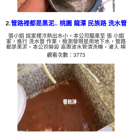
2.
管路裡都是黑泥.. 桃園 龍潭 民族路 洗水管
張小姐 說家裡冷熱出水小，本公司驅車至 張 小姐
家，進行 洗水管 作業，檢測發現是用地下水，管路
都是黑泥，本公司裝設 高周波水管清洗機，灌入 檸
檬酸 至水管，等了約15分，開啟 水管清洗機 ，啟動
觀看次數：3773
螺旋波 模式，一洗就流出髒水，突然變成泥水，四
個多小時後，出水恢復正常了。 如是自來水，如水
管老化，會產生鐵鏽跟泥沙堆積，洗出來的水就會是
咖啡色，地下水含有氧化錳，管壁上會結成黑色管
垢，洗出來的水會跟石油一樣黑，有些洗出綠色的
水，是因為裡面有銅的物質，生鏽產生銅綠，如是藍
色的水，是因為水龍頭合...