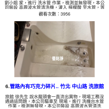
劉小姐 家，進行 洗水管 作業，檢測並無發現，本公
司裝設 高周波水管清洗機，灌入 檸檬酸 至水管，等
了約15分，開啟 水管清洗機 ，啟動 螺旋波 模式，一
觀看次數：3956
洗水管就流出土色髒水，看起來跟中藥湯一樣，二個
多小時後，出水乾淨出水量也變大了。 如是自來
水，如水管老化，會產生鐵鏽跟泥沙堆積，洗出來的
水就會是咖啡色，地下水含有氧化錳，管壁上會結成
黑色管垢，洗出來的水會跟石油一樣黑，有些洗出綠
色的水，是因為裡面有銅的物質，生鏽產生銅綠，如
是藍色的水，是因為...
6.
管路內有巧克力碎片.. 竹北 中山路 洗旅館
管路
旅館 徐先生 說水龍頭會一直流出異物，現場工務沒
遇過這問題，本公司驅車至 現場，進行 洗機台水管
作業，檢測無發現，本公司裝設 高周波水管清洗