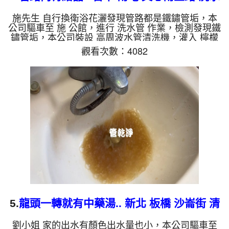
管
施先生 自行換衛浴花灑發現管路都是鐵鏽管垢，本
公司驅車至 施 公館，進行 洗水管 作業，檢測發現鐵
鏽管垢，本公司裝設 高周波水管清洗機，灌入 檸檬
酸 至水管，等了約15分，開啟 水管清洗機 ，啟動 螺
觀看次數：4082
旋波 模式，一洗水管就流出髒水，顏色越來越深，
二個多小時後，出水乾淨出水量恢復了。 如是自來
水，如水管老化，會產生鐵鏽跟泥沙堆積，洗出來的
水就會是咖啡色，地下水含有氧化錳，管壁上會結成
黑色管垢，洗出來的水會跟石油一樣黑，有些洗出綠
色的水，是因為裡面有銅的物質，生鏽產生銅綠，如
是藍色的水，是因為...
5.
龍頭一轉就有中藥湯.. 新北 板橋 沙崙街 清
洗水管
劉小姐 家的出水有顏色出水量也小，本公司驅車至