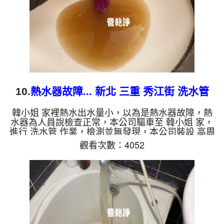
金的養化造成，有些水管洗出...
10.
熱水器故障... 新北 三重 秀江街 洗水管
韓小姐 家裡熱水出水量小，以為是熱水器故障，熱
水器為人員說檢查正常，本公司驅車至 韓小姐 家，
進行 洗水管 作業，檢測並無發現，本公司裝設 高周
波水管清洗機，灌入 檸檬酸 至水管，等了約15分，
觀看次數：4052
開啟 水管清洗機 ，啟動 螺旋波 模式，一洗水管就流
出髒水，源源不絕，二個多小時後，熱水出水量變大
熱水器正常了。 如是自來水，如水管老化，會產生
鐵鏽跟泥沙堆積，洗出來的水就會是咖啡色，地下水
含有氧化錳，管壁上會結成黑色管垢，洗出來的水會
跟石油一樣黑，有些洗出綠色的水，是因為裡面有銅
的物質，生鏽產生銅...