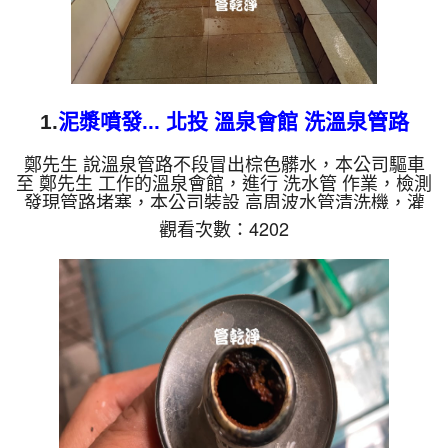
1.
泥漿噴發... 北投 溫泉會館 洗溫泉管路
鄭先生 說溫泉管路不段冒出棕色髒水，本公司驅車
至 鄭先生 工作的溫泉會館，進行 洗水管 作業，檢測
發現管路堵塞，本公司裝設 高周波水管清洗機，灌
入 檸檬酸 至水管，等了約15分，開啟 水管清洗機 ，
觀看次數：4202
啟動 螺旋波 模式，一洗就噴出泥漿，沒多久突然變
成灰色泥水，幾個小時後，出水變乾淨出水量也變大
了。 如是自來水，如水管老化，會產生鐵鏽跟泥沙
堆積，洗出來的水就會是咖啡色，地下水含有氧化
錳，管壁上會結成黑色管垢，洗出來的水會跟石油一
樣黑，有些洗出綠色的水，是因為裡面有銅的物質，
生鏽產生銅綠，如是藍...