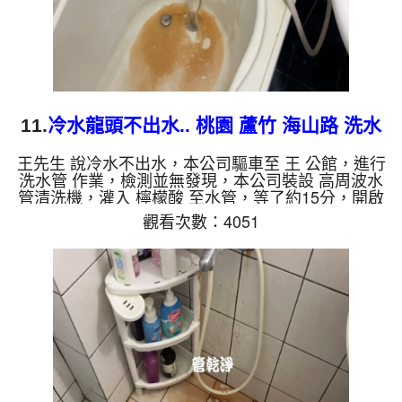
11.
冷水龍頭不出水.. 桃園 蘆竹 海山路 洗水
管
王先生 說冷水不出水，本公司驅車至 王 公館，進行
洗水管 作業，檢測並無發現，本公司裝設 高周波水
管清洗機，灌入 檸檬酸 至水管，等了約15分，開啟
水管清洗機 ，啟動 螺旋波 模式，一洗水管就流出異
觀看次數：4051
物，後來變成咖啡，二個多小時後，冷水正常出水
了。 如是自來水，如水管老化，會產生鐵鏽跟泥沙
堆積，洗出來的水就會是咖啡色，地下水含有氧化
錳，管壁上會結成黑色管垢，洗出來的水會跟石油一
樣黑，有些洗出綠色的水，是因為裡面有銅的物質，
生鏽產生銅綠，如是藍色的水，是因為水龍頭合金的
養化造成，有些水管洗...