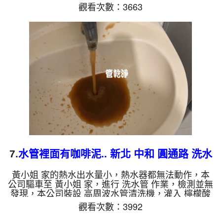
機，開啟 水管清洗機 ，啟動 水槌 模式，一洗就流出
觀看次數：3663
髒水，還一直掉出一塊塊棕色石塊，看起來像是巧克
力脆片，兩組師傅弄了一天後，管路恢復正常。 如
是自來水，如水管老化，會產生鐵鏽跟泥沙堆積，洗
出來的水就會是咖啡色，地下水含有氧化錳，管壁上
會結成黑色管垢，洗出來的水會跟石油一樣黑，有些
洗出綠色的水，是因為裡面有銅的物質，生鏽產生銅
綠，如是藍色的水，是因為...
7.
水管裡面有咖啡泥.. 新北 中和 圓通路 洗水
管
黃小姐 家的熱水出水量小，熱水器都無法動作，本
公司驅車至 黃小姐 家，進行 洗水管 作業，檢測並無
發現，本公司裝設 高周波水管清洗機，灌入 檸檬酸
至水管，等了約15分，開啟 水管清洗機 ，啟動 螺旋
觀看次數：3992
波 模式，一洗水管就流出棕色咖啡液，顏色越來越