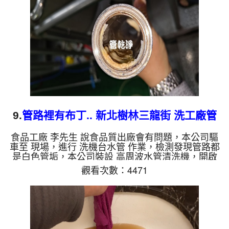
出來的水會跟石油一樣黑，有些洗出綠色的水，是因
為裡面有銅的物質，生鏽產生銅綠，如是藍色的水，
是因為水龍頭合金的...
9.
管路裡有布丁.. 新北樹林三龍街 洗工廠管
路
食品工廠 李先生 說食品質出廠會有問題，本公司驅
車至 現場，進行 洗機台水管 作業，檢測發現管路都
是白色管垢，本公司裝設 高周波水管清洗機，開啟
水管清洗機 ，啟動 水槌 模式，一洗就流出白色髒
觀看次數：4471
水，還一直掉出白色布丁塊，六個多小時後，管路清
洗乾淨。 如是自來水，如水管老化，會產生鐵鏽跟
泥沙堆積，洗出來的水就會是咖啡色，地下水含有氧
化錳，管壁上會結成黑色管垢，洗出來的水會跟石油
一樣黑，有些洗出綠色的水，是因為裡面有銅的物
質，生鏽產生銅綠，如是藍色的水，是因為水龍頭合