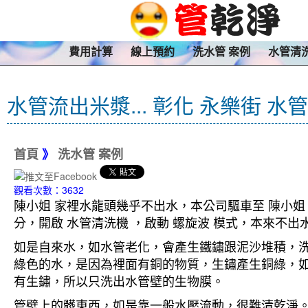
費用計算
線上預約
洗水管 案例
水管清
水管流出米漿... 彰化 永樂街 水
首頁
》
洗水管 案例
觀看次數：3632
陳小姐 家裡水龍頭幾乎不出水，本公司驅車至 陳小姐
分，開啟 水管清洗機 ，啟動 螺旋波 模式，本來
如是自來水，如水管老化，會產生鐵鏽跟泥沙堆積，
綠色的水，是因為裡面有銅的物質，生鏽產生銅綠，
有生鏽，所以只洗出水管壁的生物膜。
管壁上的髒東西，如是靠一般水壓流動，很難清乾淨。 