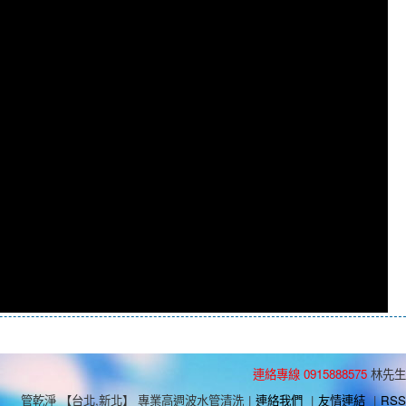
連絡專線 0915888575
林先生
管乾淨 【台北,新北】 專業高週波水管清洗
|
連絡我們
|
友情連結
|
RSS