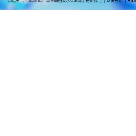
管乾淨 【台北,新北】 專業高週波水管清洗
|
連絡我們
|
友情連結
|
RSS