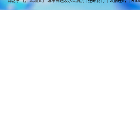
管乾淨 【台北,新北】 專業高週波水管清洗
|
連絡我們
|
友情連結
|
RSS