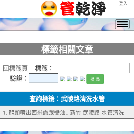
登入
標籤相關文章
回標籤頁
標籤：
驗證：
查詢標籤：武陵路清洗水管
1. 龍頭噴出西米露跟醬油.. 新竹 武陵路 水管清洗