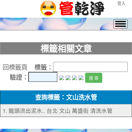
登入
標籤相關文章
回標籤頁
標籤：
驗證：
查詢標籤：文山洗水管
1. 龍頭流出泥水.. 台北 文山 萬盛街 清洗水管