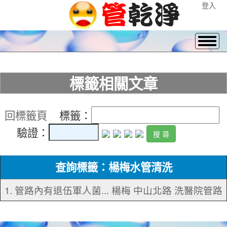
登入
標籤相關文章
回標籤頁
標籤：
驗證：
查詢標籤：楊梅水管清洗
1. 管路內有退伍軍人菌... 楊梅 中山北路 洗醫院管路