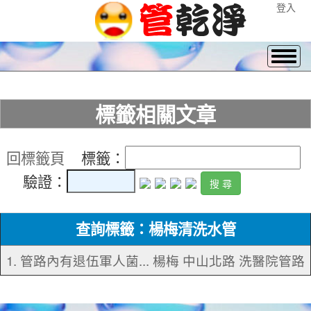
登入
標籤相關文章
回標籤頁
標籤：
驗證：
查詢標籤：楊梅清洗水管
1. 管路內有退伍軍人菌... 楊梅 中山北路 洗醫院管路