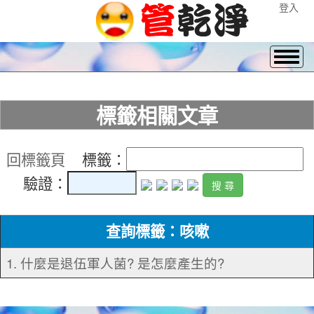
登入
標籤相關文章
回標籤頁
標籤：
驗證：
查詢標籤：咳嗽
1. 什麼是退伍軍人菌? 是怎麼產生的?