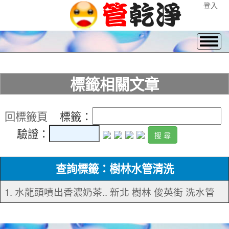
登入
標籤相關文章
回標籤頁
標籤：
驗證：
查詢標籤：樹林水管清洗
1. 水龍頭噴出香濃奶茶.. 新北 樹林 俊英街 洗水管