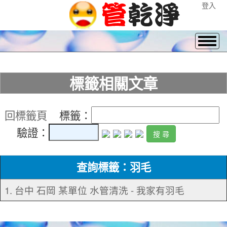
登入
標籤相關文章
回標籤頁
標籤：
驗證：
查詢標籤：羽毛
1. 台中 石岡 某單位 水管清洗 - 我家有羽毛