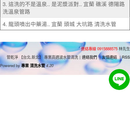
3. 這洗的不是溫泉.. 是泥漿派對.. 宜蘭 礁溪 德陽路
洗溫泉管路
4. 龍頭噴出中藥湯.. 宜蘭 頭城 大坑路 清洗水管
連絡專線 0915888575
林先生
管乾淨 【台北,新北】 專業高週波水管清洗
|
連絡我們
|
友情連結
|
RSS
Powered by
專業 清洗水管
4.20