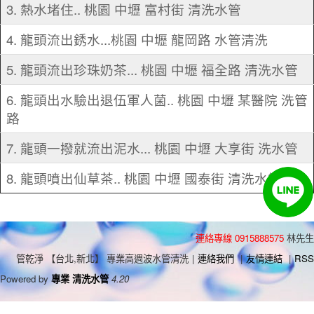
3. 熱水堵住.. 桃園 中壢 富村街 清洗水管
4. 龍頭流出銹水...桃園 中壢 龍岡路 水管清洗
5. 龍頭流出珍珠奶茶... 桃園 中壢 福全路 清洗水管
6. 龍頭出水驗出退伍軍人菌.. 桃園 中壢 某醫院 洗管
路
7. 龍頭一撥就流出泥水... 桃園 中壢 大享街 洗水管
8. 龍頭噴出仙草茶.. 桃園 中壢 國泰街 清洗水管
連絡專線 0915888575
林先生
管乾淨 【台北,新北】 專業高週波水管清洗
|
連絡我們
|
友情連結
|
RSS
Powered by
專業 清洗水管
4.20