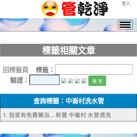
登入
標籤相關文章
回標籤頁
標籤：
驗證：
查詢標籤：中崙村洗水管
1. 我家有免費藥浴... 新豐 中崙村 水管清洗